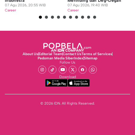
Indonesia
Merinding dan Deg-Degan
M
07 Agu 2026, 20:55 WIB
07 Agu 2026, 19:40 WIB
07
Career
Career
Ca
About Us
Editorial Team
Contact Us
Terms of Services
Pedoman Media Siber
Index
Sitemap
Follow Us
Download
© 2026 IDN. All Rights Reserved.