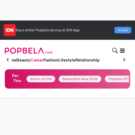
Baca artikel
Popbela
lainnya di IDN App
Install
Home
Beauty
Career
Fashion
Lifestyle
Relationship
For
Iklanin di IDN
Beautyfest Asia 2026
Popbela OOTD
You