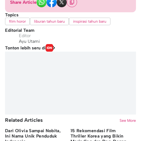
Share Article
Topics
film horor
liburan tahun baru
inspirasi tahun baru
Editorial Team
Editor
Ayu Utami
Tonton lebih seru di
Related Articles
See More
Dari Olivia Sampai Nobita,
15 Rekomendasi Film
7 
Ini Nama Unik Penduduk
Thriller Korea yang Bikin
Ak