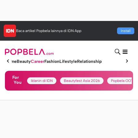
Baca artikel
Popbela
lainnya di IDN App
Install
Home
Beauty
Career
Fashion
Lifestyle
Relationship
For
Iklanin di IDN
Beautyfest Asia 2026
Popbela OOTD
You