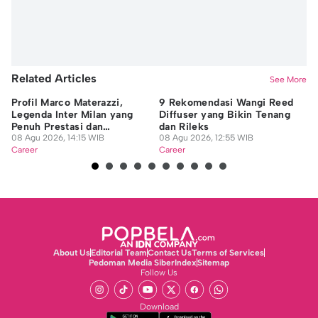
Related Articles
See More
Profil Marco Materazzi,
9 Rekomendasi Wangi Reed
Da
Legenda Inter Milan yang
Diffuser yang Bikin Tenang
In
Penuh Prestasi dan
dan Rileks
In
Kontroversi
08 Agu 2026, 14:15 WIB
08 Agu 2026, 12:55 WIB
07
Career
Career
Ca
About Us
Editorial Team
Contact Us
Terms of Services
Pedoman Media Siber
Index
Sitemap
Follow Us
Download