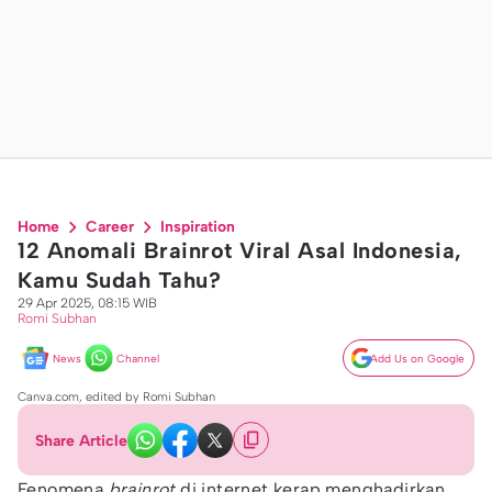
Home
Career
Inspiration
12 Anomali Brainrot Viral Asal Indonesia,
Kamu Sudah Tahu?
29 Apr 2025, 08:15 WIB
Romi Subhan
News
Channel
Add Us on Google
Canva.com, edited by Romi Subhan
Share Article
Fenomena
brainrot
di internet kerap menghadirkan