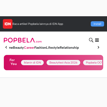
Baca artikel
Popbela
lainnya di IDN App
Install
Home
Beauty
Career
Fashion
Lifestyle
Relationship
For
Iklanin di IDN
Beautyfest Asia 2026
Popbela OOTD
You