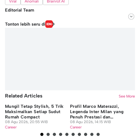
Viral
Anomali
Brainrot AI
Editorial Team
Editor
Tonton lebih seru di
Romi Subhan
Editor
Niken Ari Prayitno
Related Articles
See More
Mungil Tetap Stylish, 5 Trik
Profil Marco Materazzi,
9 
Maksimalkan Setiap Sudut
Legenda Inter Milan yang
Di
Rumah Compact
Penuh Prestasi dan
da
08 Agu 2026, 20:55 WIB
Kontroversi
08 Agu 2026, 14:15 WIB
08
Career
Career
Ca