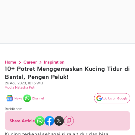
Home
Career
Inspiration
10+ Potret Menggemaskan Kucing Tidur di
Bantal, Pengen Peluk!
26 Agu 2023, 18:15 WIB
Audia Natasha Putri
News
Channel
Add Us on Google
Reddit.com
Share Article
Kucing terkenal sebagai si raja tidur dan bisa