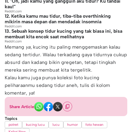
11. "Oh, jadi kamu yang gangguin aku tidur? Ku tandai
kau!"
Reddit.com
12. Ketika kamu mau tidur, tiba-tiba overthinking
mikirin masa depan dan mendadak insomnia
Reddit.com
13. Sebuah konsep tidur kucing yang tak biasa ini, bisa
membuat kita encok saat melihatnya
Reddit.com
Memang
ya
, kucing itu paling menggemaskan kalau
sedang tertidur. Walau terkadang gaya tidurnya cukup
absurd dan kadang bikin gregetan, tetapi tingkah
mereka sering membuat kita tergelitik.
Kalau kamu juga punya koleksi foto kucing
peliharaanmu sedang tidur aneh, tulis di kolom
komentar,
ya
!
Share Article
Topics
potret
kucing lucu
lucu
humor
foto hewan
Kaikai Now