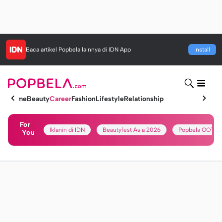
Baca artikel
Popbela
lainnya di IDN App
Install
Home
Beauty
Career
Fashion
Lifestyle
Relationship
For
Iklanin di IDN
Beautyfest Asia 2026
Popbela OOTD
You