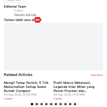
Editorial Team
Editor
Natalia Adinda
Tonton lebih seru di
Related Articles
See More
Mungil Tetap Stylish, 5 Trik
Profil Marco Materazzi,
9 
Maksimalkan Setiap Sudut
Legenda Inter Milan yang
Di
Rumah Compact
Penuh Prestasi dan
da
08 Agu 2026, 20:55 WIB
Kontroversi
08 Agu 2026, 14:15 WIB
08
Career
Career
Ca