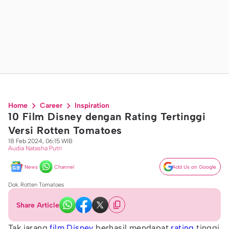
Home
Career
Inspiration
10 Film Disney dengan Rating Tertinggi
Versi Rotten Tomatoes
18 Feb 2024, 06:15 WIB
Audia Natasha Putri
News
Channel
Add Us on Google
Dok. Rotten Tomatoes
Share Article
Tak jarang
film Disney
berhasil mendapat
rating
tinggi