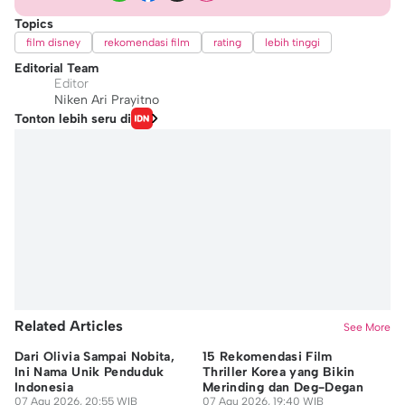
Topics
film disney
rekomendasi film
rating
lebih tinggi
Editorial Team
Editor
Niken Ari Prayitno
Tonton lebih seru di
Related Articles
See More
Dari Olivia Sampai Nobita,
15 Rekomendasi Film
7 
Ini Nama Unik Penduduk
Thriller Korea yang Bikin
Ak
Indonesia
Merinding dan Deg-Degan
M
07 Agu 2026, 20:55 WIB
07 Agu 2026, 19:40 WIB
07