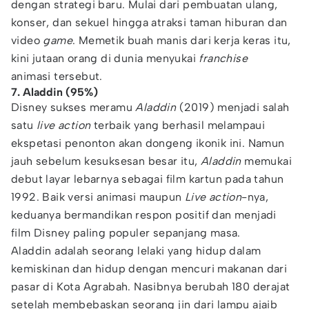
dengan strategi baru. Mulai dari pembuatan ulang,
konser, dan sekuel hingga atraksi taman hiburan dan
video
game
. Memetik buah manis dari kerja keras itu,
kini jutaan orang di dunia menyukai
franchise
animasi tersebut.
7. Aladdin (95%)
Disney sukses meramu
Aladdin
(2019) menjadi salah
satu
live action
terbaik yang berhasil melampaui
ekspetasi penonton akan dongeng ikonik ini. Namun
jauh sebelum kesuksesan besar itu,
Aladdin
memukai
debut layar lebarnya sebagai film kartun pada tahun
1992. Baik versi animasi maupun
Live action
-nya,
keduanya bermandikan respon positif dan menjadi
film Disney paling populer sepanjang masa.
Aladdin adalah seorang lelaki yang hidup dalam
kemiskinan dan hidup dengan mencuri makanan dari
pasar di Kota Agrabah. Nasibnya berubah 180 derajat
setelah membebaskan seorang jin dari lampu ajaib