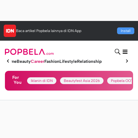
Baca artikel
Popbela
lainnya di IDN App
Install
Home
Beauty
Career
Fashion
Lifestyle
Relationship
For
Iklanin di IDN
Beautyfest Asia 2026
Popbela OOTD
You