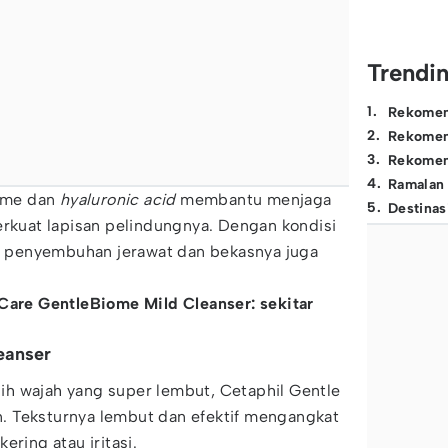
Trendi
1
.
Rekomen
2
.
Rekomen
3
.
Rekomen
4
.
Ramalan
iome dan
hyaluronic acid
membantu menjaga
5
.
Destinas
erkuat lapisan pelindungnya. Dengan kondisi
es penyembuhan jerawat dan bekasnya juga
 Care GentleBiome Mild Cleanser: sekitar
eanser
h wajah yang super lembut, Cetaphil Gentle
an. Teksturnya lembut dan efektif mengangkat
ering atau iritasi.