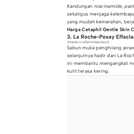
Kandungan
niacinamide
,
pan
sekaligus menjaga kelembapan 
yang mudah kemerahan, berje
Harga Cetaphil Gentle Skin C
3. La Roche-Posay Effacl
shopee.co.id/larocheposayid
Sabun muka penghilang jerawa
selanjutnya hadir dari La Ro
ini membantu mengangkat m
kulit terasa kering.