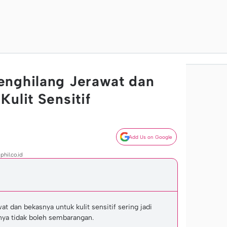
enghilang Jerawat dan
ulit Sensitif
Add Us on Google
phil.co.id
t dan bekasnya untuk kulit sensitif sering jadi
nya tidak boleh sembarangan.