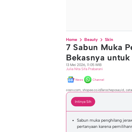
Home
Beauty
Skin
7 Sabun Muka P
Bekasnya untuk K
13 Mei 2026, 11:05 WIB
Julia Nita Sifa Prabarani
News
Channel
cosrx.com, shopee.co.id/larocheposayid, ceta
Intinya Sih
Sabun muka penghilang jerawa
pertanyaan karena pemilihan