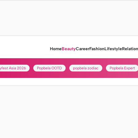
Home
Beauty
Career
Fashion
Lifestyle
Relatio
yfest Asia 2026
Popbela OOTD
popbela zodiac
Popbela Expert