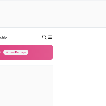
nship
#LokalBerdaya