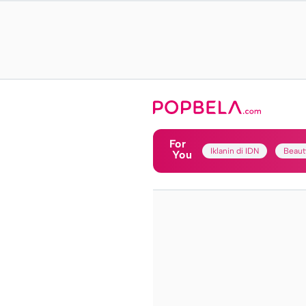
For
Iklanin di IDN
Beaut
You