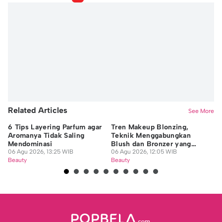
Related Articles
See More
6 Tips Layering Parfum agar
Tren Makeup Blonzing,
Ap
Aromanya Tidak Saling
Teknik Menggabungkan
Fl
Mendominasi
Blush dan Bronzer yang
Pe
06 Agu 2026, 13:25 WIB
Viral
06 Agu 2026, 12:05 WIB
06
Beauty
Beauty
Be