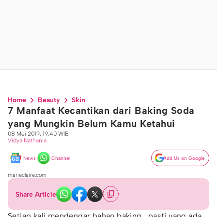
Home
Beauty
Skin
7 Manfaat Kecantikan dari Baking Soda
yang Mungkin Belum Kamu Ketahui
08 Mei 2019, 19:40 WIB
Vidya Nathania
News
Channel
Add Us on Google
marieclaire.com
Share Article
Setiap kali mendengar bahan baking , pasti yang ada