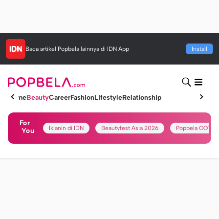
Baca artikel
Popbela
lainnya di IDN App
Install
Home
Beauty
Career
Fashion
Lifestyle
Relationship
For
Iklanin di IDN
Beautyfest Asia 2026
Popbela OOTD
You