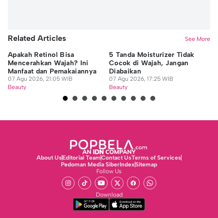
Related Articles
See More
Apakah Retinol Bisa
5 Tanda Moisturizer Tidak
8 
Mencerahkan Wajah? Ini
Cocok di Wajah, Jangan
Sh
Manfaat dan Pemakaiannya
Diabaikan
Ja
07 Agu 2026, 21:05 WIB
07 Agu 2026, 17:25 WIB
07
Beauty
Beauty
Be
About Us
Editorial Team
Contact Us
Terms of Services
Pedoman Media Siber
Index
Sitemap
Follow Us
Download