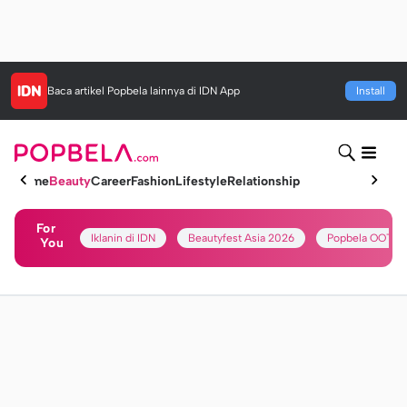
Baca artikel
Popbela
lainnya di IDN App
Install
Home
Beauty
Career
Fashion
Lifestyle
Relationship
For
Iklanin di IDN
Beautyfest Asia 2026
Popbela OOTD
You