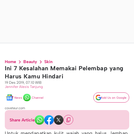
Home
Beauty
Skin
Ini 7 Kesalahan Memakai Pelembap yang
Harus Kamu Hindari
19 Des 2019, 07:10 WIB
Jennifer Alexis Tanjung
News
Channel
Add Us on Google
coveteur.com
Share Article
Untuk mendapatkan kulit wajah yang halus, lembap,