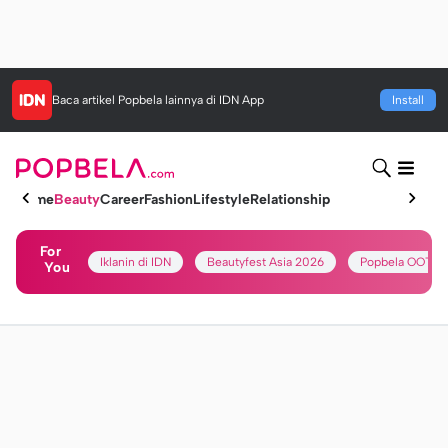
Baca artikel
Popbela
lainnya di IDN App
Install
Home
Beauty
Career
Fashion
Lifestyle
Relationship
For
Iklanin di IDN
Beautyfest Asia 2026
Popbela OOTD
You