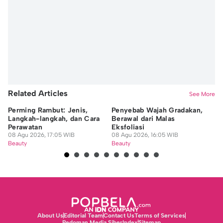
Editor
Nadia Agatha Pramesthi
Editor
Jidan Nanda Lesmana
Related Articles
See More
Perming Rambut: Jenis,
Penyebab Wajah Gradakan,
7 
Langkah-langkah, dan Cara
Berawal dari Malas
ya
Perawatan
Eksfoliasi
Se
08 Agu 2026, 17:05 WIB
08 Agu 2026, 16:05 WIB
08
Beauty
Beauty
Be
About Us
Editorial Team
Contact Us
Terms of Services
Pedoman Media Siber
Index
Sitemap