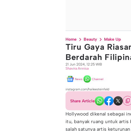
Home
Beauty
Make Up
Tiru Gaya Riasa
Berdarah Filipin
21 Jun 2024, 12:25 WIB
Shavira Annisa
News
Channel
instagram.com/haileesteinfeld
Share Article
Hollywood dikenal sebagai in
itu, banyak ruang untuk artis
salah satunya artis keturuna