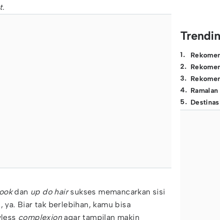
t.
Trendi
1
.
Rekomen
2
.
Rekomen
3
.
Rekomen
4
.
Ramalan
5
.
Destinas
look
dan
up do hair
sukses memancarkan sisi
, ya. Biar tak berlebihan, kamu bisa
wless
complexion
agar tampilan makin