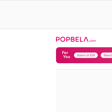
For
Iklanin di IDN
Beaut
You