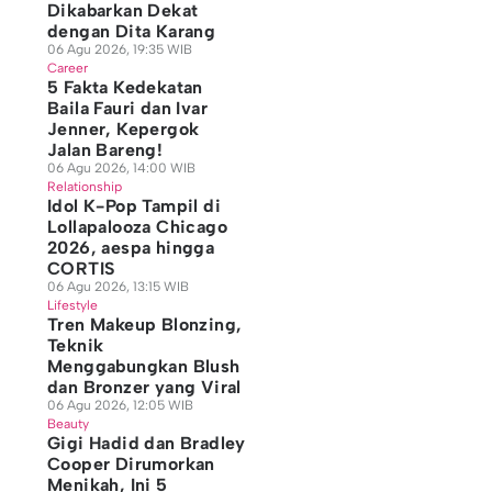
Dikabarkan Dekat
dengan Dita Karang
06 Agu 2026, 19:35 WIB
Career
5 Fakta Kedekatan
Baila Fauri dan Ivar
Jenner, Kepergok
Jalan Bareng!
06 Agu 2026, 14:00 WIB
Relationship
Idol K-Pop Tampil di
Lollapalooza Chicago
2026, aespa hingga
CORTIS
06 Agu 2026, 13:15 WIB
Lifestyle
Tren Makeup Blonzing,
Teknik
Menggabungkan Blush
dan Bronzer yang Viral
06 Agu 2026, 12:05 WIB
Beauty
Gigi Hadid dan Bradley
Cooper Dirumorkan
Menikah, Ini 5