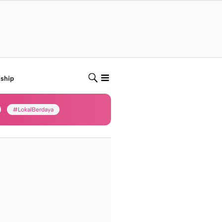
nship
#LokalBerdaya