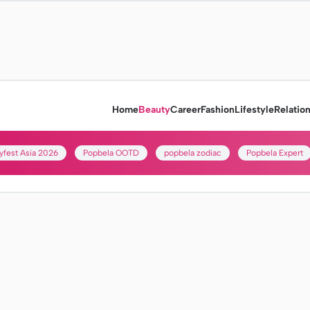
Home
Beauty
Career
Fashion
Lifestyle
Relatio
yfest Asia 2026
Popbela OOTD
popbela zodiac
Popbela Expert