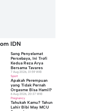
rom IDN
Sang Penyelamat
Persebaya, Ini Trofi
Kedua Reza Arya
Bersama Tavares
7 Aug 2026, 01:59 WIB
Sport
Apakah Perempuan
yang Tidak Pernah
Orgasme Bisa Hamil?
6 Aug 2026, 20:37 WIB
Pregnancy
en Makeup
Apa Itu Parfum
Faktor Penyebab
Tahukah Kamu? Tahun
onzing, Teknik
Woody, Floral, dan
Muncul Uban di Usi
Lahir Bibi May MCU
enggabungkan
Gourmand? Ini
Muda