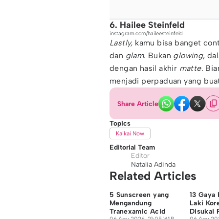
6. Hailee Steinfeld
instagram.com/haileesteinfeld
Lastly,
kamu bisa banget cont
dan
glam
. Bukan
glowing
, da
dengan hasil akhir
matte.
Bia
menjadi perpaduan yang bua
Share Article
Topics
Kaikai Now
Editorial Team
Editor
Natalia Adinda
Related Articles
5 Sunscreen yang
13 Gaya 
Mengandung
Laki Kor
Tranexamic Acid
Disukai