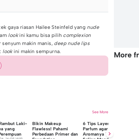
ek gaya riasan Hailee Steinfeld yang
nude
lam
look
ini kamu bisa pilih
complexion
r senyum makin manis,
deep nude lips
t
look
ini makin sempurna.
More f
See More
Rambut Laki-
Bikin Makeup
6 Tips Layering
Tr
ea yang
Flawless! Pahami
Parfum agar
Bl
 Perempuan
Perbedaan Primer dan
Aromanya Tidak
M