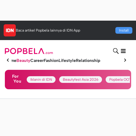
Baca artikel
Popbela
lainnya di IDN App
Install
Home
Beauty
Career
Fashion
Lifestyle
Relationship
For
Iklanin di IDN
Beautyfest Asia 2026
Popbela OOTD
You