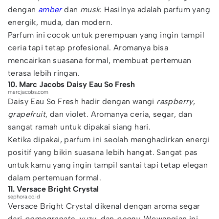
dengan
amber
dan
musk
. Hasilnya adalah parfum yang
energik, muda, dan modern.
Parfum ini cocok untuk perempuan yang ingin tampil
ceria tapi tetap profesional. Aromanya bisa
mencairkan suasana formal, membuat pertemuan
terasa lebih ringan.
10. Marc Jacobs Daisy Eau So Fresh
marcjacobs.com
Daisy Eau So Fresh hadir dengan wangi
raspberry
,
grapefruit
, dan violet. Aromanya ceria, segar, dan
sangat ramah untuk dipakai siang hari.
Ketika dipakai, parfum ini seolah menghadirkan energi
positif yang bikin suasana lebih hangat. Sangat pas
untuk kamu yang ingin tampil santai tapi tetap elegan
dalam pertemuan formal.
11. Versace Bright Crystal
sephora.co.id
Versace Bright Crystal dikenal dengan aroma segar
dari
pomegranate
,
yuzu
, dan
peony
. Wewangian ini