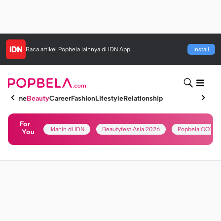
Baca artikel
Popbela
lainnya di IDN App
Install
Home
Beauty
Career
Fashion
Lifestyle
Relationship
For
Iklanin di IDN
Beautyfest Asia 2026
Popbela OOTD
You