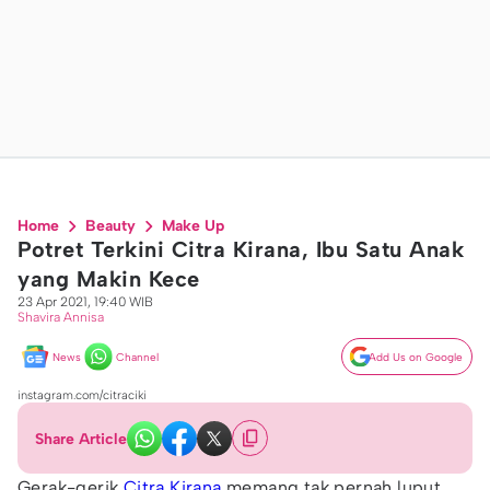
Home
Beauty
Make Up
Potret Terkini Citra Kirana, Ibu Satu Anak
yang Makin Kece
23 Apr 2021, 19:40 WIB
Shavira Annisa
News
Channel
Add Us on Google
instagram.com/citraciki
Share Article
Gerak-gerik
Citra Kirana
memang tak pernah luput