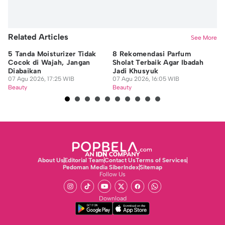
Related Articles
See More
5 Tanda Moisturizer Tidak
8 Rekomendasi Parfum
5 
Cocok di Wajah, Jangan
Sholat Terbaik Agar Ibadah
ag
Diabaikan
Jadi Khusyuk
K
07 Agu 2026, 17:25 WIB
07 Agu 2026, 16:05 WIB
07
Beauty
Beauty
Be
About Us
Editorial Team
Contact Us
Terms of Services
Pedoman Media Siber
Index
Sitemap
Follow Us
Download