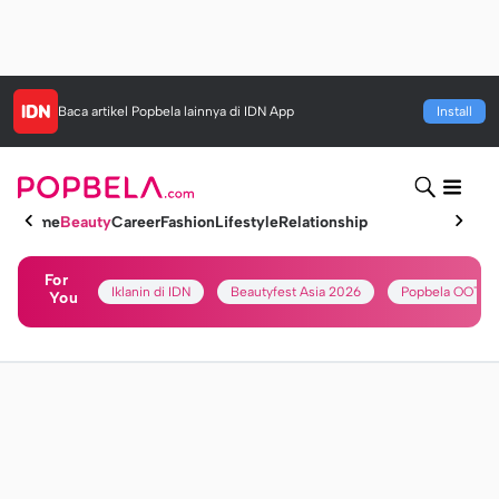
Baca artikel
Popbela
lainnya di IDN App
Install
Home
Beauty
Career
Fashion
Lifestyle
Relationship
For
Iklanin di IDN
Beautyfest Asia 2026
Popbela OOTD
You