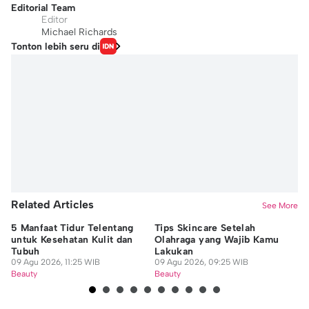
Editorial Team
Editor
Michael Richards
Tonton lebih seru di
Related Articles
See More
5 Manfaat Tidur Telentang
Tips Skincare Setelah
10
untuk Kesehatan Kulit dan
Olahraga yang Wajib Kamu
ya
Tubuh
Lakukan
09
09 Agu 2026, 11:25 WIB
09 Agu 2026, 09:25 WIB
Be
Beauty
Beauty