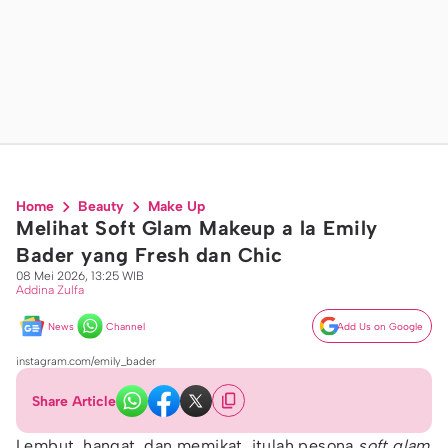
Home
Beauty
Make Up
Melihat Soft Glam Makeup a la Emily
Bader yang Fresh dan Chic
08 Mei 2026, 13:25 WIB
Addina Zulfa
News
Channel
Add Us on Google
instagram.com/emily_bader
Share Article
Lembut, hangat, dan memikat, itulah pesona
soft glam