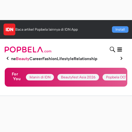
Baca artikel
Popbela
lainnya di IDN App
Install
Home
Beauty
Career
Fashion
Lifestyle
Relationship
For
Iklanin di IDN
Beautyfest Asia 2026
Popbela OOTD
You