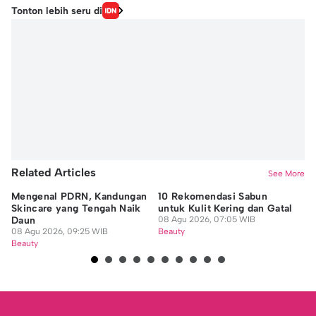
Tonton lebih seru di
Related Articles
See More
Mengenal PDRN, Kandungan
10 Rekomendasi Sabun
7 
Skincare yang Tengah Naik
untuk Kulit Kering dan Gatal
H
Daun
08 Agu 2026, 07:05 WIB
He
08 Agu 2026, 09:25 WIB
Beauty
08
Beauty
Be