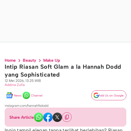
Home
Beauty
Make Up
Intip Riasan Soft Glam a la Hannah Dodd
yang Sophisticated
12 Mei 2026, 13:25 WIB
Addina Zulfa
News
Channel
Add Us on Google
instagram.com/hannahfkdodd
Share Article
Ingin tampil elegan tanpa terlihat berlebihan? Riasan