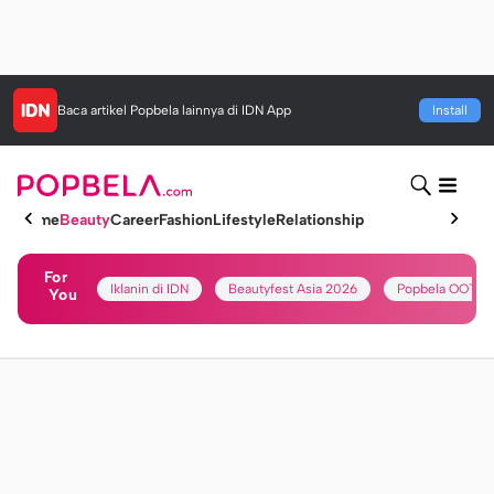
Baca artikel
Popbela
lainnya di IDN App
Install
Home
Beauty
Career
Fashion
Lifestyle
Relationship
For
Iklanin di IDN
Beautyfest Asia 2026
Popbela OOTD
You