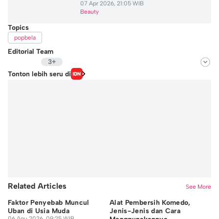
07 Apr 2026, 21:05 WIB
Beauty
Topics
popbela
Editorial Team
3+
Editor
Tonton lebih seru di
Jennifer Alexis Tanjung
Editor
Shavira Annisa
Editor
Addina Zulfa
Related Articles
See More
Faktor Penyebab Muncul
Alat Pembersih Komedo,
Ke
Uban di Usia Muda
Jenis-Jenis dan Cara
Ma
06 Agu 2026, 09:25 WIB