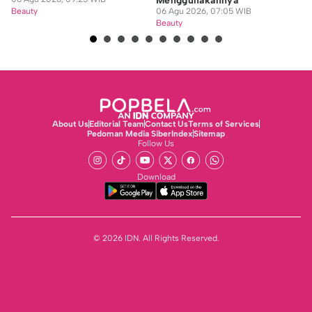
Menggunakannya
P
Beauty
06 Agu 2026, 07:05 WIB
06
Beauty
Be
About Us
Editorial Team
Contact Us
Terms of Services
Pedoman Media Siber
Index
Sitemap
Follow Us
Download
© 2026 IDN. All Rights Reserved.