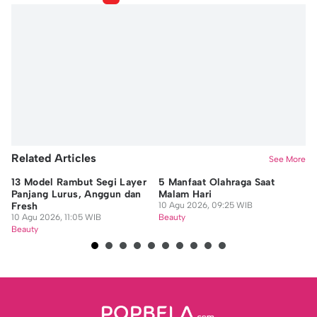
Jennifer Alexis Tanjung
Editor
Shavira Annisa
Related Articles
See More
13 Model Rambut Segi Layer
5 Manfaat Olahraga Saat
12
Panjang Lurus, Anggun dan
Malam Hari
Be
Fresh
10 Agu 2026, 09:25 WIB
Pe
10 Agu 2026, 11:05 WIB
Beauty
10
Beauty
Be