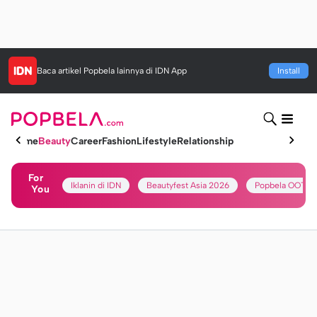
Baca artikel
Popbela
lainnya di IDN App
Install
Home
Beauty
Career
Fashion
Lifestyle
Relationship
For
Iklanin di IDN
Beautyfest Asia 2026
Popbela OOTD
You