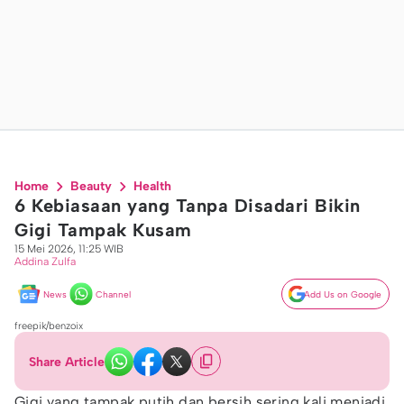
Home
Beauty
Health
6 Kebiasaan yang Tanpa Disadari Bikin
Gigi Tampak Kusam
15 Mei 2026, 11:25 WIB
Addina Zulfa
News
Channel
Add Us on Google
freepik/benzoix
Share Article
Gigi yang tampak putih dan bersih sering kali menjadi