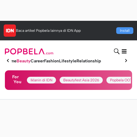
Baca artikel
Popbela
lainnya di IDN App
Install
Home
Beauty
Career
Fashion
Lifestyle
Relationship
For
Iklanin di IDN
Beautyfest Asia 2026
Popbela OOTD
You