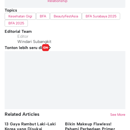
Relationship
Topics
Kesehatan Gigi
BFA
BeautyFestAsia
BFA Surabaya 2025
BFA 2025
Editorial Team
Editor
Windari Subangkit
Tonton lebih seru di
Related Articles
See More
13 Gaya Rambut Laki-Laki
Bikin Makeup Flawless!
6 
Korea yang Disukai
Pahami Perbedaan Primer
Ar