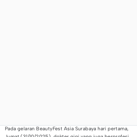
Pada gelaran BeautyFest Asia Surabaya hari pertama,
Jumat (31/10/2025), dokter gigi yang juga berprofesi