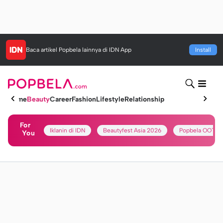
Baca artikel
Popbela
lainnya di IDN App
Install
Home
Beauty
Career
Fashion
Lifestyle
Relationship
For
Iklanin di IDN
Beautyfest Asia 2026
Popbela OOTD
You