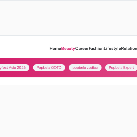
Home
Beauty
Career
Fashion
Lifestyle
Relatio
yfest Asia 2026
Popbela OOTD
popbela zodiac
Popbela Expert