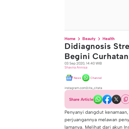
Home
Beauty
Health
Didiagnosis Stre
Begini Curhatan
03 Sep 2020, 14:40 WIB
Shavira Annisa
News
Channel
instagram.com/cita_citata
Share Article
Penyanyi dangdut kenamaan
perjuangannya melawan penya
lamanya. Melihat dari akun I