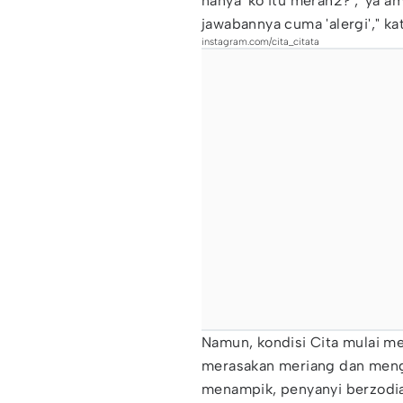
nanya 'ko itu merah2?', 'ya 
jawabannya cuma 'alergi'," kat
instagram.com/cita_citata
Namun, kondisi Cita mulai me
merasakan meriang dan meng
menampik, penyanyi berzodia