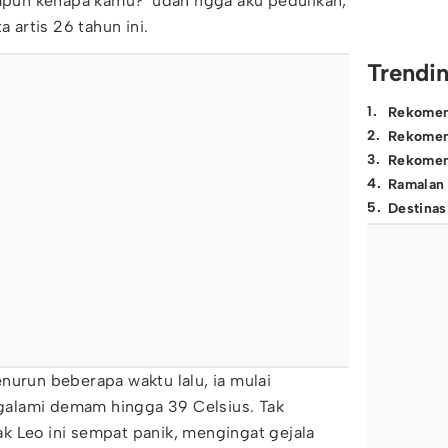
ampun kenapa kamu?' udah ngga aku pedulikan,
a artis 26 tahun ini.
Trendi
1
.
Rekomen
2
.
Rekomen
3
.
Rekomen
4
.
Ramalan
5
.
Destinas
nurun beberapa waktu lalu, ia mulai
alami demam hingga 39 Celsius. Tak
k Leo ini sempat panik, mengingat gejala