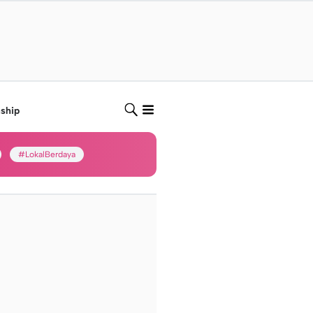
nship
#LokalBerdaya