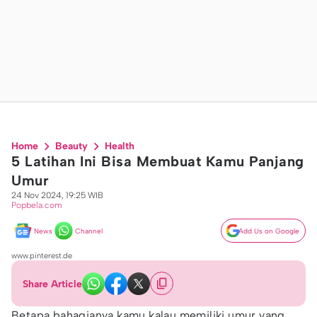
Home
Beauty
Health
5 Latihan Ini Bisa Membuat Kamu Panjang
Umur
24 Nov 2024, 19:25 WIB
Popbela.com
News
Channel
Add Us on Google
www.pinterest.de
Share Article
Betapa bahagianya kamu kalau memiliki umur yang