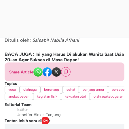
Ditulis oleh:
Salsabil Nabila Afhani
BACA JUGA : Ini yang Harus Dilakukan Wanita Saat Usia
20-an Agar Sukses di Masa Depan!
Share Article
Topics
yoga
olahraga
berenang
sehat
panjang umur
bersepeda
angkat beban
kegiatan fisik
kekuatan otot
olahragakebugaran tu
Editorial Team
Editor
Jennifer Alexis Tanjung
Tonton lebih seru di