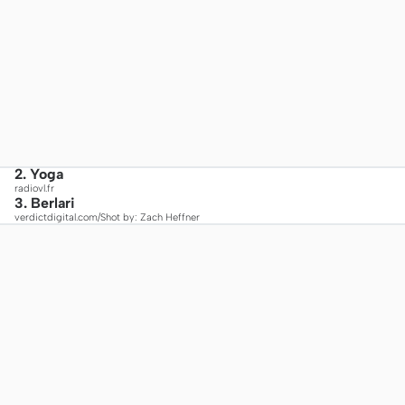
2. Yoga
radiovl.fr
3. Berlari
verdictdigital.com/Shot by: Zach Heffner