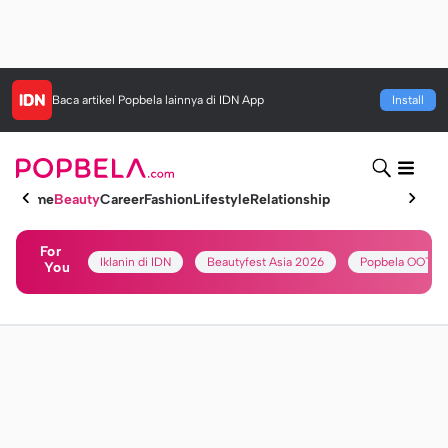
Baca artikel
Popbela
lainnya di IDN App
Install
Home
Beauty
Career
Fashion
Lifestyle
Relationship
For
Iklanin di IDN
Beautyfest Asia 2026
Popbela OOTD
You