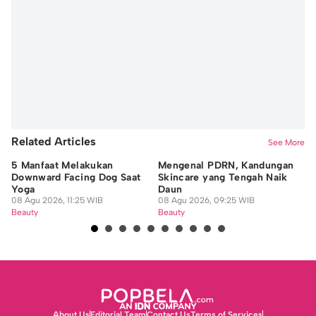
Related Articles
See More
5 Manfaat Melakukan
Mengenal PDRN, Kandungan
10
Downward Facing Dog Saat
Skincare yang Tengah Naik
un
Yoga
Daun
08
08 Agu 2026, 11:25 WIB
08 Agu 2026, 09:25 WIB
Be
Beauty
Beauty
About Us
Editorial Team
Contact Us
Terms of Services