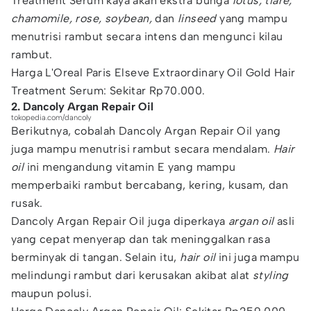
Treatment Serum kaya akan ekstra bunga
lotus, tiare,
chamomile, rose, soybean,
dan
linseed
yang mampu
menutrisi rambut secara intens dan mengunci kilau
rambut.
Harga L'Oreal Paris Elseve Extraordinary Oil Gold Hair
Treatment Serum: Sekitar Rp70.000.
2. Dancoly Argan Repair Oil
tokopedia.com/dancoly
Berikutnya, cobalah Dancoly Argan Repair Oil yang
juga mampu menutrisi rambut secara mendalam.
Hair
oil
ini mengandung vitamin E yang mampu
memperbaiki rambut bercabang, kering, kusam, dan
rusak.
Dancoly Argan Repair Oil juga diperkaya
argan oil
asli
yang cepat menyerap dan tak meninggalkan rasa
berminyak di tangan. Selain itu,
hair oil
ini juga mampu
melindungi rambut dari kerusakan akibat alat
styling
maupun polusi.