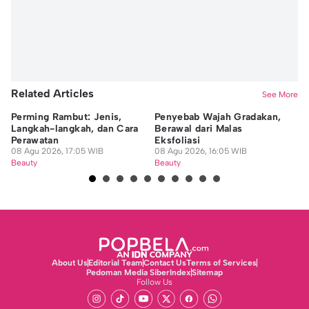
Related Articles
See More
Perming Rambut: Jenis,
Penyebab Wajah Gradakan,
7 
Langkah-langkah, dan Cara
Berawal dari Malas
ya
Perawatan
Eksfoliasi
Se
08 Agu 2026, 17:05 WIB
08 Agu 2026, 16:05 WIB
08
Beauty
Beauty
Be
About Us
Editorial Team
Contact Us
Terms of Services
Pedoman Media Siber
Index
Sitemap
Follow Us