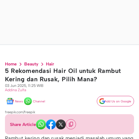
Home
Beauty
Hair
5 Rekomendasi Hair Oil untuk Rambut
Kering dan Rusak, Pilih Mana?
03 Jun 2025, 11:25 WIB
Addina Zulfa
News
Channel
Add Us on Google
freepik.com/freepik
Share Article
Rambut kering dan rusak menjadi masalah umum yang