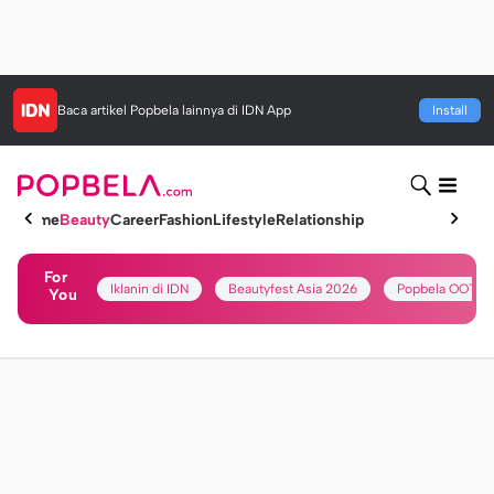
Baca artikel
Popbela
lainnya di IDN App
Install
Home
Beauty
Career
Fashion
Lifestyle
Relationship
For
Iklanin di IDN
Beautyfest Asia 2026
Popbela OOTD
You