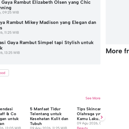
 Gaya Rambut Elizabeth Olsen yang Chic
nning
6, 09:25 WIB
aya Rambut Mikey Madison yang Elegan dan
s
6, 11:25 WIB
rasi Gaya Rambut Simpel tapi Stylish untuk
uk
More f
6, 13:25 WIB
wood
See More
endasi
5 Manfaat Tidur
Tips Skincare Setelah
10
aff & Co
Telentang untuk
Olahraga yang Wajib
Ma
gan untuk
Kesehatan Kulit dan
Kamu Lakukan
un
an
Tubuh
09 Agu 2026, 09:25 WIB
09
26, 13:05 WIB
09 Agu 2026, 11:25 WIB
Beauty
Be