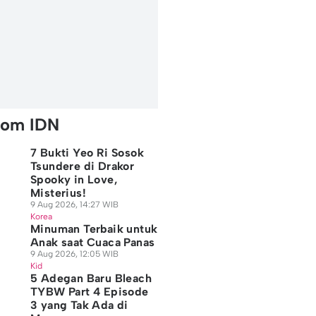
rom IDN
7 Bukti Yeo Ri Sosok
Tsundere di Drakor
Spooky in Love,
Misterius!
9 Aug 2026, 14:27 WIB
Korea
Minuman Terbaik untuk
Anak saat Cuaca Panas
9 Aug 2026, 12:05 WIB
 Rekomendasi Krim
Kid
5 Rekomendasi Lip
Perming Rambut:
5 Adegan Baru Bleach
lam yang Bagus
Mask Lokal yang
Jenis, Langkah-
tuk Kulit
TYBW Part 4 Episode
Efektif Menutrisi
langkah, dan Cara
 Agu 2026, 07:05 WIB
Bibir
Perawatan
3 yang Tak Ada di
auty
09 Agu 2026, 06:05 WIB
08 Agu 2026, 17:05 WIB