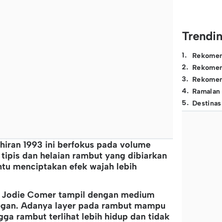
Trendi
1
.
Rekomen
2
.
Rekomen
3
.
Rekomen
4
.
Ramalan
5
.
Destinas
ahiran 1993 ini berfokus pada volume
 tipis dan helaian rambut yang dibiarkan
ntu menciptakan efek wajah lebih
a, Jodie Comer tampil dengan medium
legan. Adanya layer pada rambut mampu
a rambut terlihat lebih hidup dan tidak