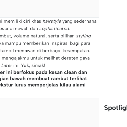
ni memiliki ciri khas
hairstyle
yang sederhana
pesona mewah dan
sophisticated
.
but, volume natural, serta pilihan
styling
ya mampu memberikan inspirasi bagi para
 tampil menawan di berbagai kesempatan.
an mengajakmu untuk melihat dereten gaya
 Later
ini. Yuk, simak!
r ini berfokus pada kesan clean dan
bagian bawah membuat rambut terlihat
ekstur lurus memperjelas kilau alami
Spotli