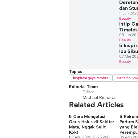
Deretan
dan Stu
11 Jun 202
Beauty
Intip G
Timeles
05 Jun 202
Beauty
5 Inspi
Ibu Sib
07 Mei 202
Beauty
Topics
Inspirasi gaya rambut
aktris holly
Editorial Team
Editor
Michael Richards
Related Articles
5 Cara Mengatasi
5 Rekom
Garis Halus di Sekitar
Parfum S
Mata, Nggak Sulit
yang Ele
Kok!
Perempu
09 Agu 2026, 13:25 WIB
09 Agu 20