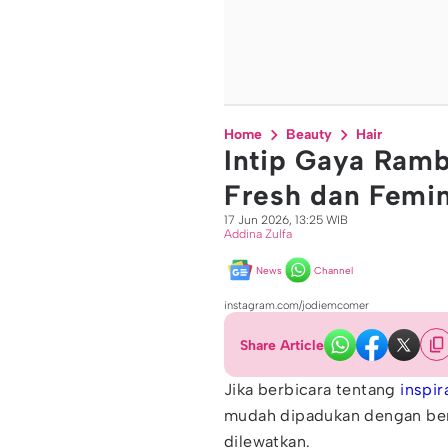
Home
Beauty
Hair
Intip Gaya Ram
Fresh dan Femi
17 Jun 2026, 13:25 WIB
Addina Zulfa
News
Channel
instagram.com/jodiemcomer
Share Article
Jika berbicara tentang
inspir
mudah dipadukan dengan be
dilewatkan.