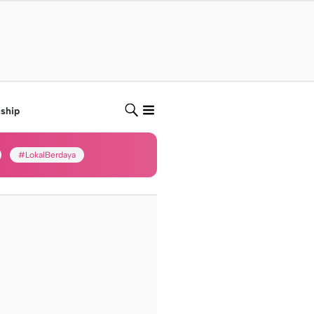
nship
#LokalBerdaya