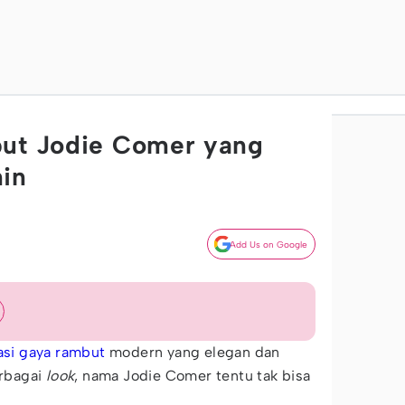
but Jodie Comer yang
nin
Add Us on Google
asi gaya rambut
modern yang elegan dan
rbagai
look
, nama Jodie Comer tentu tak bisa