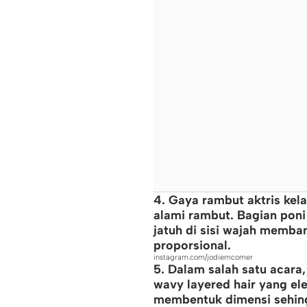
4. Gaya rambut aktris kel
alami rambut. Bagian poni
jatuh di sisi wajah memba
proporsional.
instagram.com/jodiemcomer
5. Dalam salah satu acar
wavy layered hair yang e
membentuk dimensi sehingg