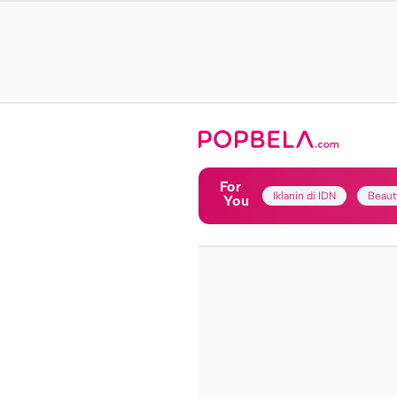
For
Iklanin di IDN
Beaut
You