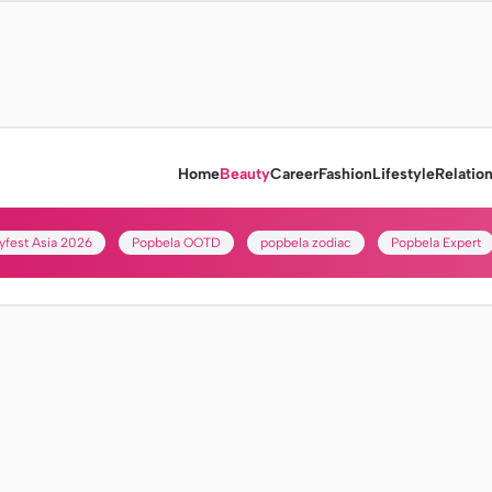
Home
Beauty
Career
Fashion
Lifestyle
Relatio
yfest Asia 2026
Popbela OOTD
popbela zodiac
Popbela Expert