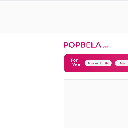
For
Iklanin di IDN
Beaut
You