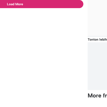
Load More
Tonton lebih
More f