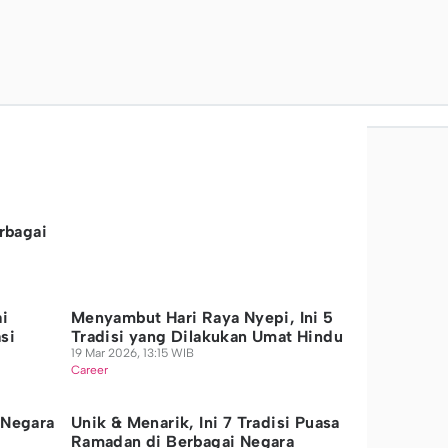
erbagai
ai
Menyambut Hari Raya Nyepi, Ini 5
si
Tradisi yang Dilakukan Umat Hindu
19 Mar 2026, 13:15 WIB
Career
 Negara
Unik & Menarik, Ini 7 Tradisi Puasa
Ramadan di Berbagai Negara