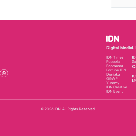
Digital Media
L
IDN Times
ID
Popbela
Sa
Popmama
C
Fortune IDN
Duniaku
IC
GGWP
M
Yummy
IDN Creative
IDN Event
© 2026 IDN. All Rights Reserved.