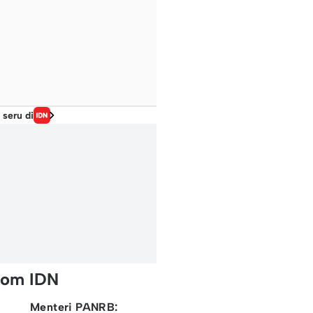
 seru di
rom IDN
Menteri PANRB: