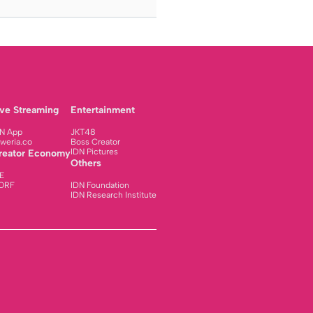
ive Streaming
Entertainment
N App
JKT48
weria.co
Boss Creator
IDN Pictures
reator Economy
Others
E
ORF
IDN Foundation
IDN Research Institute