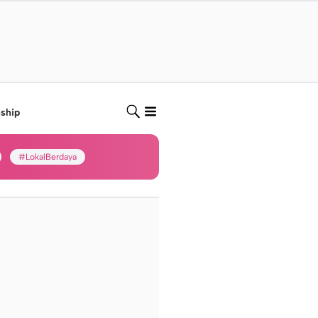
nship
#LokalBerdaya