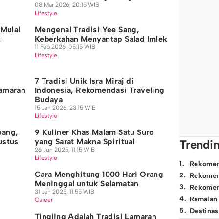
08 Mar 2026, 20:15 WIB
Lifestyle
 Mulai
Mengenal Tradisi Yee Sang,
n
Keberkahan Menyantap Salad Imlek
11 Feb 2026, 05:15 WIB
Lifestyle
7 Tradisi Unik Isra Miraj di
Lamaran
Indonesia, Rekomendasi Traveling
Budaya
15 Jan 2026, 23:15 WIB
Lifestyle
bang,
9 Kuliner Khas Malam Satu Suro
ustus
yang Sarat Makna Spiritual
Trendi
26 Jun 2025, 11:15 WIB
Lifestyle
1
.
Rekomen
,
Cara Menghitung 1000 Hari Orang
2
.
Rekomen
Meninggal untuk Selamatan
3
.
Rekomen
31 Jan 2025, 11:55 WIB
4
.
Ramalan
Career
5
.
Destinas
Tingjing Adalah Tradisi Lamaran