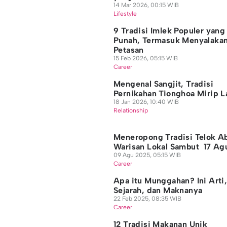
14 Mar 2026, 00:15 WIB
Lifestyle
9 Tradisi Imlek Populer yang
Punah, Termasuk Menyalaka
Petasan
15 Feb 2026, 05:15 WIB
Career
Mengenal Sangjit, Tradisi
Pernikahan Tionghoa Mirip 
18 Jan 2026, 10:40 WIB
Relationship
Meneropong Tradisi Telok A
Warisan Lokal Sambut 17 Ag
09 Agu 2025, 05:15 WIB
Career
Apa itu Munggahan? Ini Arti
Sejarah, dan Maknanya
22 Feb 2025, 08:35 WIB
Career
12 Tradisi Makanan Unik