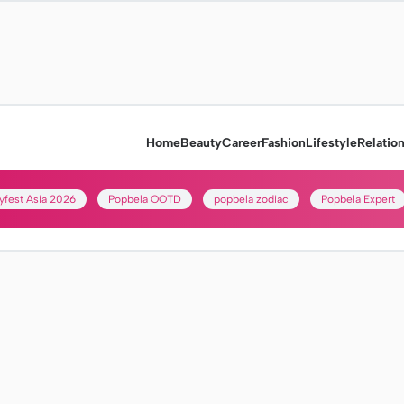
Home
Beauty
Career
Fashion
Lifestyle
Relatio
yfest Asia 2026
Popbela OOTD
popbela zodiac
Popbela Expert