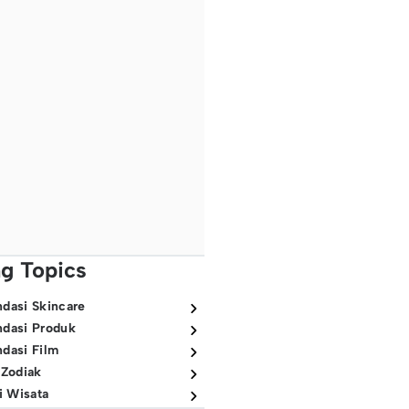
ng Topics
dasi Skincare
dasi Produk
dasi Film
 Zodiak
i Wisata