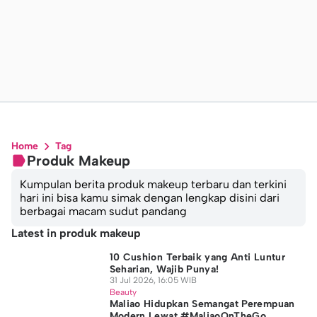
Home
Tag
Produk Makeup
Kumpulan berita produk makeup terbaru dan terkini
hari ini bisa kamu simak dengan lengkap disini dari
berbagai macam sudut pandang
Latest in produk makeup
10 Cushion Terbaik yang Anti Luntur
Seharian, Wajib Punya!
31 Jul 2026, 16:05 WIB
Beauty
Maliao Hidupkan Semangat Perempuan
Modern Lewat #MaliaoOnTheGo