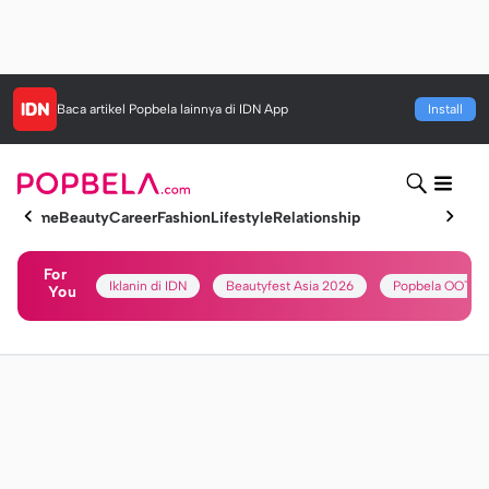
Baca artikel
Popbela
lainnya di IDN App
Install
Home
Beauty
Career
Fashion
Lifestyle
Relationship
For
Iklanin di IDN
Beautyfest Asia 2026
Popbela OOTD
You