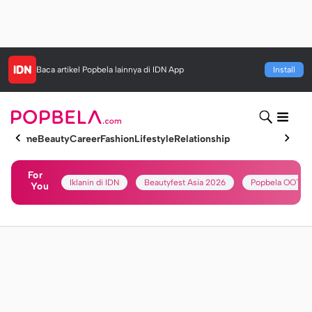
Baca artikel
Popbela
lainnya di IDN App
Install
Home
Beauty
Career
Fashion
Lifestyle
Relationship
For
Iklanin di IDN
Beautyfest Asia 2026
Popbela OOTD
You