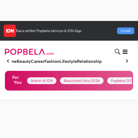
Baca artikel
Popbela
lainnya di IDN App
Install
Home
Beauty
Career
Fashion
Lifestyle
Relationship
For
Iklanin di IDN
Beautyfest Asia 2026
Popbela OOTD
You