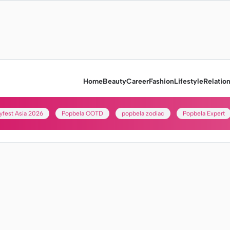
Home
Beauty
Career
Fashion
Lifestyle
Relatio
yfest Asia 2026
Popbela OOTD
popbela zodiac
Popbela Expert