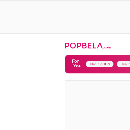
For
Iklanin di IDN
Beaut
You