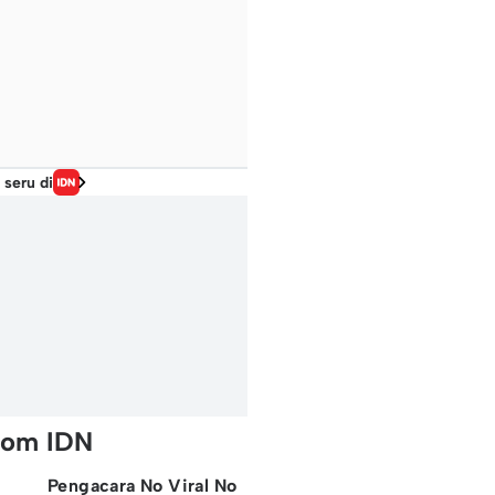
 seru di
rom IDN
Pengacara No Viral No