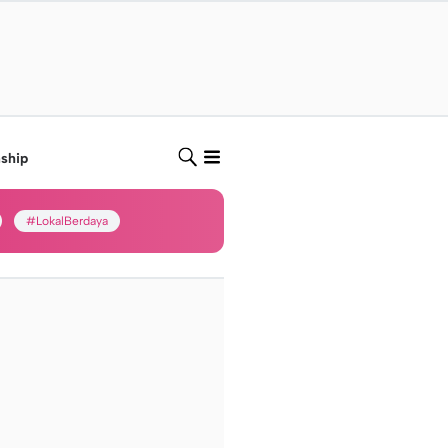
nship
#LokalBerdaya