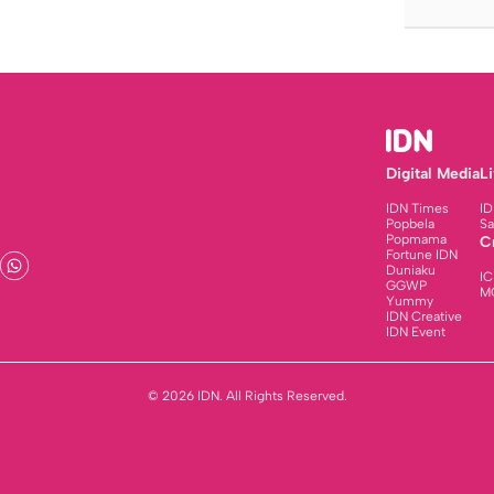
Digital Media
L
IDN Times
ID
Popbela
Sa
Popmama
C
Fortune IDN
Duniaku
IC
GGWP
M
Yummy
IDN Creative
IDN Event
© 2026 IDN. All Rights Reserved.