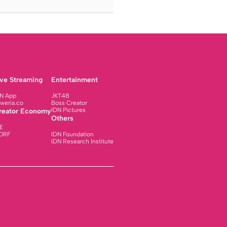
ive Streaming
Entertainment
N App
JKT48
weria.co
Boss Creator
IDN Pictures
reator Economy
Others
E
ORF
IDN Foundation
IDN Research Institute