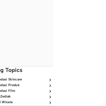
ng Topics
dasi Skincare
dasi Produk
dasi Film
 Zodiak
i Wisata