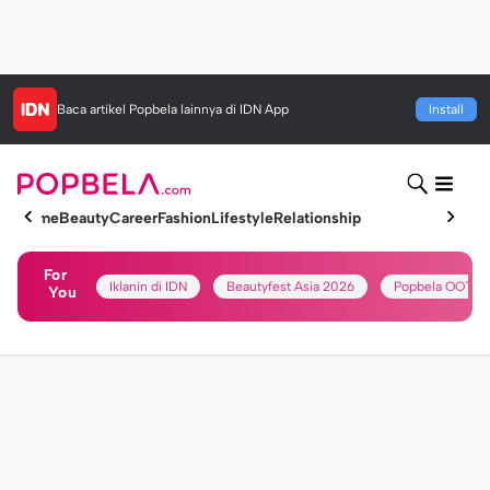
Baca artikel
Popbela
lainnya di IDN App
Install
Home
Beauty
Career
Fashion
Lifestyle
Relationship
For
Iklanin di IDN
Beautyfest Asia 2026
Popbela OOTD
You