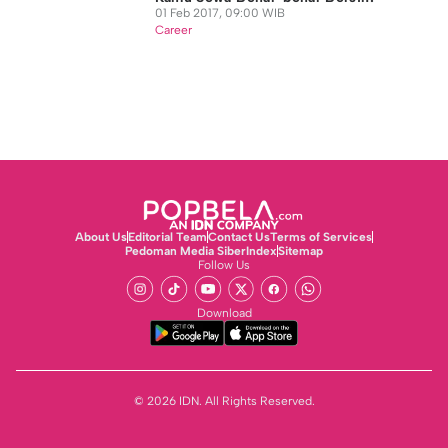
01 Feb 2017, 09:00 WIB
Career
About Us
Editorial Team
Contact Us
Terms of Services
Pedoman Media Siber
Index
Sitemap
Follow Us
Download
© 2026 IDN. All Rights Reserved.