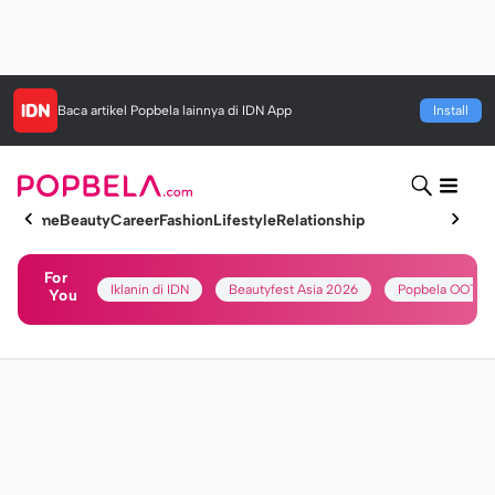
Baca artikel
Popbela
lainnya di IDN App
Install
Home
Beauty
Career
Fashion
Lifestyle
Relationship
For
Iklanin di IDN
Beautyfest Asia 2026
Popbela OOTD
You