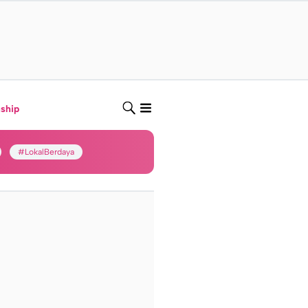
nship
#LokalBerdaya