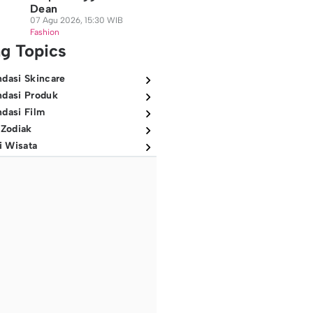
Dean
07 Agu 2026, 15:30 WIB
Fashion
ng Topics
dasi Skincare
dasi Produk
dasi Film
 Zodiak
i Wisata