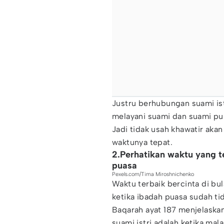
Justru berhubungan suami ist
melayani suami dan suami pun
Jadi tidak usah khawatir akan
waktunya tepat.
2.Perhatikan waktu yang t
puasa
Pexels.com/Tima Miroshnichenko
Waktu terbaik bercinta di bu
ketika ibadah puasa sudah ti
Baqarah ayat 187 menjelaska
suami istri adalah ketika mal