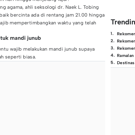
ng agama, ahli seksologi dr. Naek L. Tobing
aik bercinta ada di rentang jam 21.00 hingga
Trendi
ajib mempertimbangkan waktu yang telah
1
.
Rekomen
tuk mandi junub
2
.
Rekomen
3
.
Rekomen
entu wajib melakukan mandi junub supaya
4
.
Ramalan
h seperti biasa.
5
.
Destinas