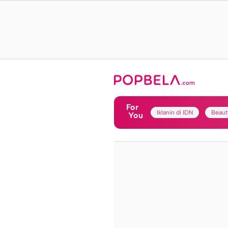
For
Iklanin di IDN
Beaut
You