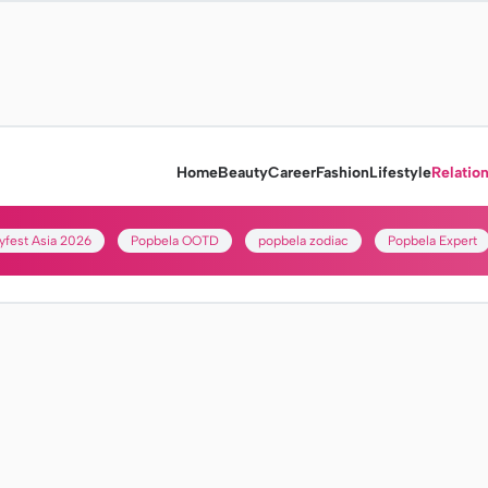
Home
Beauty
Career
Fashion
Lifestyle
Relatio
yfest Asia 2026
Popbela OOTD
popbela zodiac
Popbela Expert