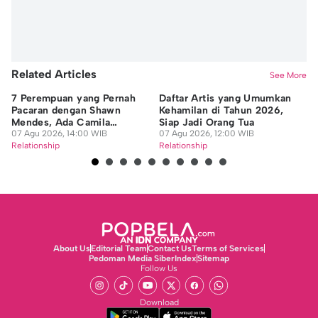
Related Articles
See More
7 Perempuan yang Pernah
Daftar Artis yang Umumkan
40
Pacaran dengan Shawn
Kehamilan di Tahun 2026,
Pa
Mendes, Ada Camila
Siap Jadi Orang Tua
Me
Cabello
07 Agu 2026, 14:00 WIB
07 Agu 2026, 12:00 WIB
07
Relationship
Relationship
Re
About Us
Editorial Team
Contact Us
Terms of Services
Pedoman Media Siber
Index
Sitemap
Follow Us
Download