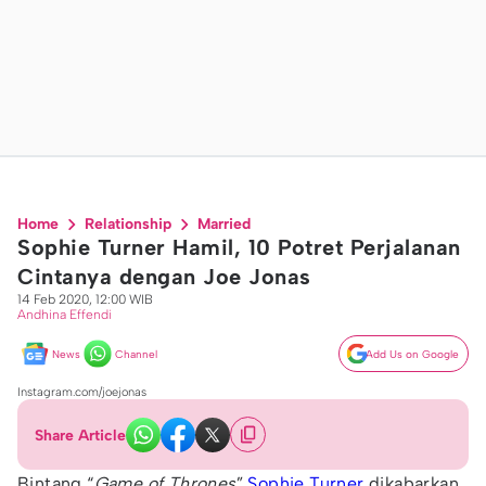
Home
Relationship
Married
Sophie Turner Hamil, 10 Potret Perjalanan
Cintanya dengan Joe Jonas
14 Feb 2020, 12:00 WIB
Andhina Effendi
News
Channel
Add Us on Google
Instagram.com/joejonas
Share Article
Bintang “
Game of Thrones
”
Sophie Turner
dikabarkan