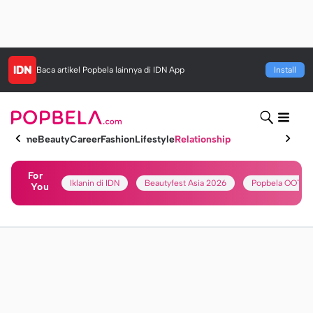
Baca artikel
Popbela
lainnya di IDN App
Install
Home
Beauty
Career
Fashion
Lifestyle
Relationship
For
Iklanin di IDN
Beautyfest Asia 2026
Popbela OOTD
You