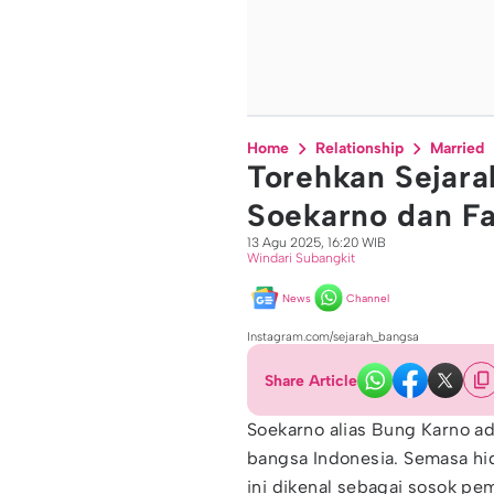
Home
Relationship
Married
Torehkan Sejara
Soekarno dan Fa
13 Agu 2025, 16:20 WIB
Windari Subangkit
News
Channel
Instagram.com/sejarah_bangsa
Share Article
Soekarno alias Bung Karno ada
bangsa Indonesia. Semasa hi
ini dikenal sebagai sosok pe