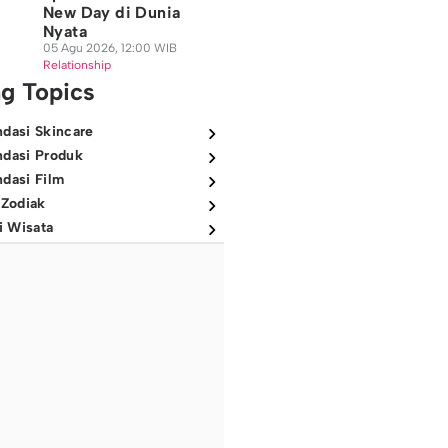
New Day di Dunia
Nyata
05 Agu 2026, 12:00 WIB
Relationship
ng Topics
dasi Skincare
dasi Produk
dasi Film
 Zodiak
i Wisata