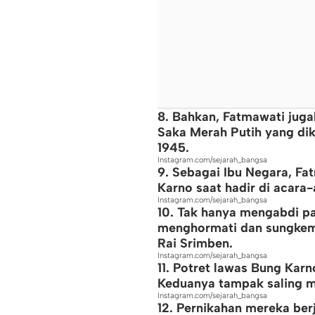
8. Bahkan, Fatmawati jug
Saka Merah Putih yang dik
1945.
Instagram.com/sejarah_bangsa
9. Sebagai Ibu Negara, F
Karno saat hadir di acara-
Instagram.com/sejarah_bangsa
10. Tak hanya mengabdi p
menghormati dan sungkem
Rai Srimben.
Instagram.com/sejarah_bangsa
11. Potret lawas Bung Karn
Keduanya tampak saling m
Instagram.com/sejarah_bangsa
12. Pernikahan mereka ber