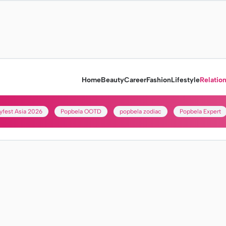
Home
Beauty
Career
Fashion
Lifestyle
Relatio
yfest Asia 2026
Popbela OOTD
popbela zodiac
Popbela Expert