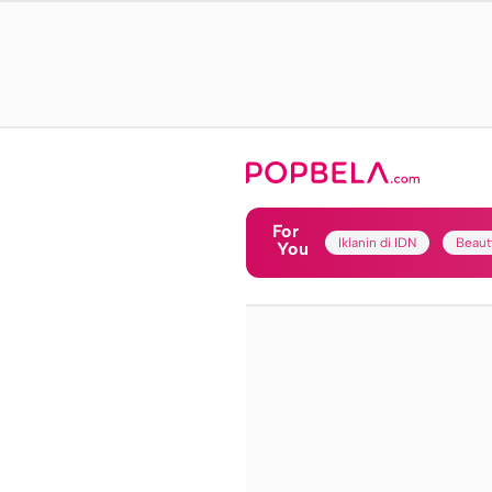
For
Iklanin di IDN
Beaut
You