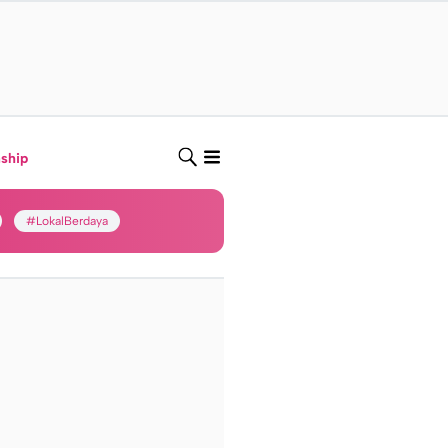
nship
#LokalBerdaya