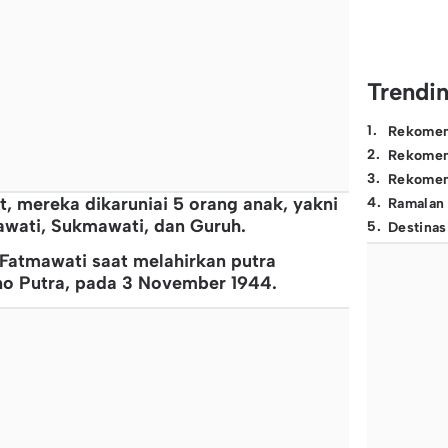
Trendi
1
.
Rekomen
2
.
Rekomen
3
.
Rekomen
t, mereka dikaruniai 5 orang anak, yakni
4
.
Ramalan
wati, Sukmawati, dan Guruh.
5
.
Destinas
s Fatmawati saat melahirkan putra
no Putra, pada 3 November 1944.