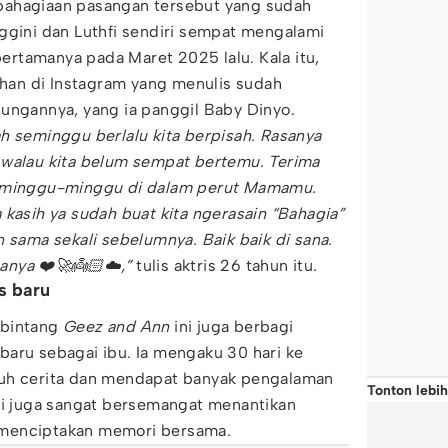
bahagiaan pasangan tersebut yang sudah
ggini dan Luthfi sendiri sempat mengalami
rtamanya pada Maret 2025 lalu. Kala itu,
an di Instagram yang menulis sudah
ungannya, yang ia panggil Baby Dinyo.
h seminggu berlalu kita berpisah. Rasanya
 walau kita belum sempat bertemu. Terima
erminggu-minggu di dalam perut Mamamu.
 kasih ya sudah buat kita ngerasain “Bahagia”
n sama sekali sebelumnya. Baik baik di sana.
nya ❤️🚀👼🏻☁️,”
tulis aktris 26 tahun itu.
s baru
 bintang
Geez and Ann
ini juga berbagi
aru sebagai ibu. Ia mengaku 30 hari ke
nuh cerita dan mendapat banyak pengalaman
Tonton lebih
ni juga sangat bersemangat menantikan
 menciptakan memori bersama.