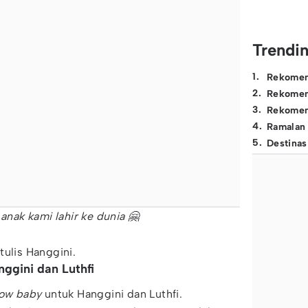
Trendi
1
.
Rekomen
2
.
Rekomen
3
.
Rekomen
4
.
Ramalan
5
.
Destinas
 anak kami lahir ke dunia 🤗
”
tulis Hanggini.
ggini dan Luthfi
ow baby
untuk Hanggini dan Luthfi.