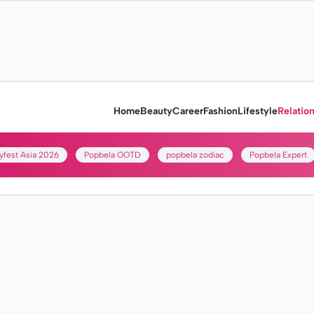
Home
Beauty
Career
Fashion
Lifestyle
Relatio
yfest Asia 2026
Popbela OOTD
popbela zodiac
Popbela Expert