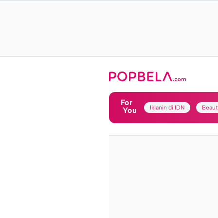
For
Iklanin di IDN
Beaut
You