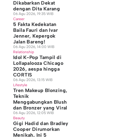
Dikabarkan Dekat
dengan Dita Karang
06 Agu 2026, 19:35 WIB
Career
5 Fakta Kedekatan
Baila Fauri dan Ivar
Jenner, Kepergok
Jalan Bareng!
06 Agu 2026, 14:00 WIB
Relationship
Idol K-Pop Tampil di
Lollapalooza Chicago
2026, aespa hingga
CORTIS
06 Agu 2026, 13:15 WIB
Lifestyle
Tren Makeup Blonzing,
Teknik
Menggabungkan Blush
dan Bronzer yang Viral
06 Agu 2026, 12:05 WIB
Beauty
Gigi Hadid dan Bradley
Cooper Dirumorkan
Menikah, Ini 5