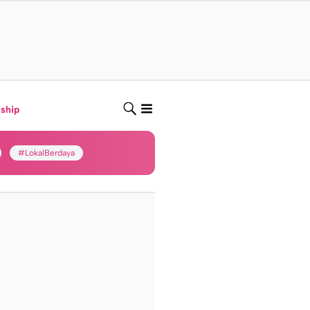
nship
#LokalBerdaya