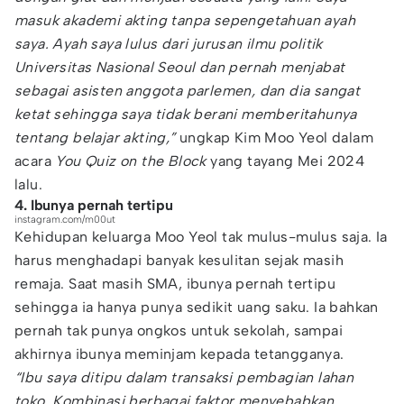
masuk akademi akting tanpa sepengetahuan ayah
saya. Ayah saya lulus dari jurusan ilmu politik
Universitas Nasional Seoul dan pernah menjabat
sebagai asisten anggota parlemen, dan dia sangat
ketat sehingga saya tidak berani memberitahunya
tentang belajar akting,”
ungkap Kim Moo Yeol dalam
acara
You Quiz on the Block
yang tayang Mei 2024
lalu.
4. Ibunya pernah tertipu
instagram.com/m00ut
Kehidupan keluarga Moo Yeol tak mulus-mulus saja. Ia
harus menghadapi banyak kesulitan sejak masih
remaja. Saat masih SMA, ibunya pernah tertipu
sehingga ia hanya punya sedikit uang saku. Ia bahkan
pernah tak punya ongkos untuk sekolah, sampai
akhirnya ibunya meminjam kepada tetangganya.
“Ibu saya ditipu dalam transaksi pembagian lahan
toko. Kombinasi berbagai faktor menyebabkan