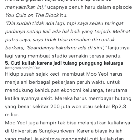
menyaksikan ini,”
ucapnya penuh haru dalam episode
You Quiz on The Block
itu.
“Dia sudah tidak ada lagi, tapi saya selalu teringat
padanya setiap kali ada hal baik yang terjadi. Melihat
putra saya, saya tidak bisa menahan diri untuk
berkata, ‘Seandainya kakekmu ada di sini’,”
lanjutnya
lagi yang membuat studio semakin terasa sendu.
5. Cuti kuliah karena jadi tulang punggung keluarga
instagram.com/m00ut
Hidup susah sejak kecil membuat Moo Yeol harus
menjalani berbagai pekerjaan paruh waktu untuk
mendukung kehidupan ekonomi keluarga, terutama
ketika ayahnya sakit. Mereka harus membayar hutang
yang besar sekitar 200 juta won atau sekitar Rp2,3
miliar.
Moo Yeol juga hampir tak bisa melanjutkan kuliahnya
di Universitas Sungkyunkwan. Karena biaya kuliah
yang mahal, ia akhirnya mengambil cuti kuliah dan