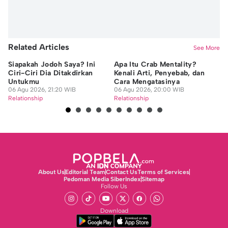
Related Articles
See More
Siapakah Jodoh Saya? Ini
Apa Itu Crab Mentality?
Co
Ciri-Ciri Dia Ditakdirkan
Kenali Arti, Penyebab, dan
In
Untukmu
Cara Mengatasinya
P
06 Agu 2026, 21:20 WIB
06 Agu 2026, 20:00 WIB
06
Relationship
Relationship
Re
About Us
Editorial Team
Contact Us
Terms of Services
Pedoman Media Siber
Index
Sitemap
Follow Us
Download