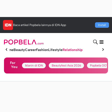
Baca artikel
Popbela
lainnya di IDN App
Install
Home
Beauty
Career
Fashion
Lifestyle
Relationship
For
Iklanin di IDN
Beautyfest Asia 2026
Popbela OOTD
You