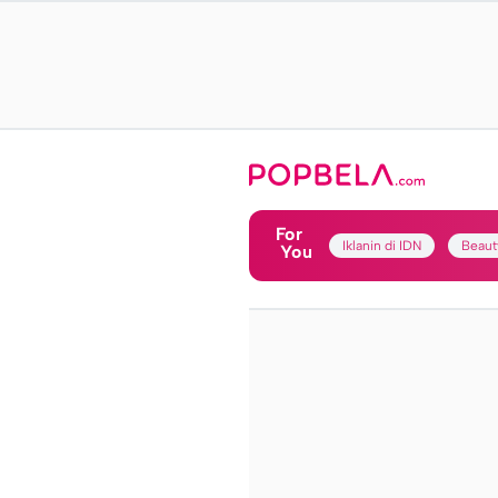
For
Iklanin di IDN
Beaut
You