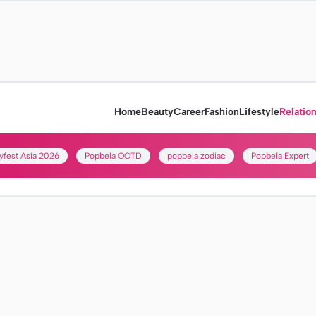
Home
Beauty
Career
Fashion
Lifestyle
Relatio
yfest Asia 2026
Popbela OOTD
popbela zodiac
Popbela Expert