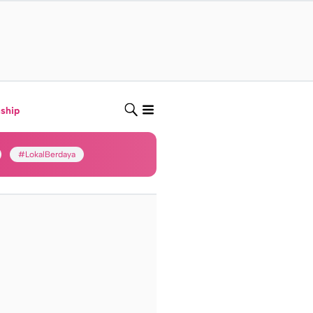
nship
#LokalBerdaya