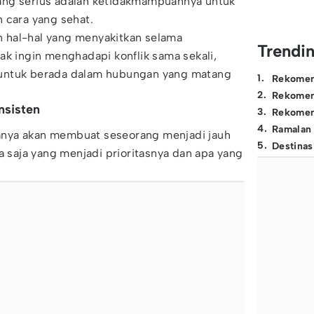
ang serius adalah ketidakmampuannya untuk
 cara yang sehat.
 hal-hal yang menyakitkan selama
Trendi
ak ingin menghadapi konflik sama sekali,
untuk berada dalam hubungan yang matang
1
.
Rekomen
2
.
Rekomen
nsisten
3
.
Rekomen
4
.
Ramalan
nya akan membuat seseorang menjadi jauh
5
.
Destinas
a saja yang menjadi prioritasnya dan apa yang