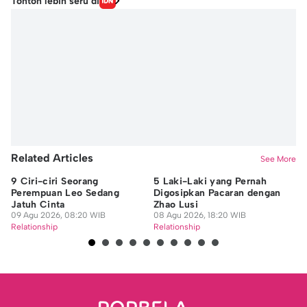
Tonton lebih seru di
Related Articles
See More
9 Ciri-ciri Seorang
5 Laki-Laki yang Pernah
9 
Perempuan Leo Sedang
Digosipkan Pacaran dengan
ya
Jatuh Cinta
Zhao Lusi
Or
09 Agu 2026, 08:20 WIB
08 Agu 2026, 18:20 WIB
08
Relationship
Relationship
Re