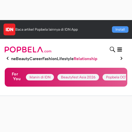
Baca artikel
Popbela
lainnya di IDN App
Install
Home
Beauty
Career
Fashion
Lifestyle
Relationship
For
Iklanin di IDN
Beautyfest Asia 2026
Popbela OOTD
You