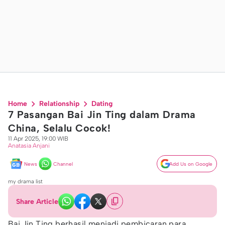
Home
Relationship
Dating
7 Pasangan Bai Jin Ting dalam Drama
China, Selalu Cocok!
11 Apr 2025, 19:00 WIB
Anatasia Anjani
News
Channel
Add Us on Google
my drama list
Share Article
Bai Jin Ting berhasil menjadi pembicaran para