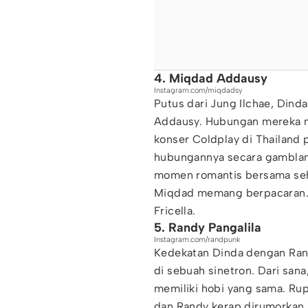
4. Miqdad Addausy
Instagram.com/miqdadsy
Putus dari Jung Ilchae, Dind
Addausy. Hubungan mereka 
konser Coldplay di Thailand 
hubungannya secara gamblan
momen romantis bersama sehi
Miqdad memang berpacaran. K
Fricella.
5. Randy Pangalila
Instagram.com/randpunk
Kedekatan Dinda dengan Rand
di sebuah sinetron. Dari san
memiliki hobi yang sama. Ru
dan Randy kerap dirumorkan