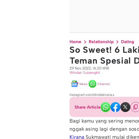
Home
Relationship
Dating
So Sweet! 6 Laki
Teman Spesial D
29 Nov 2022, 16:20 WIB
Windari Subangkit
News
Channel
Instagram.com/dindakirana.s
Share Article
Bagi kamu yang sering menont
nggak asing lagi dengan soso
Kirana
Sukmawati mulai diken