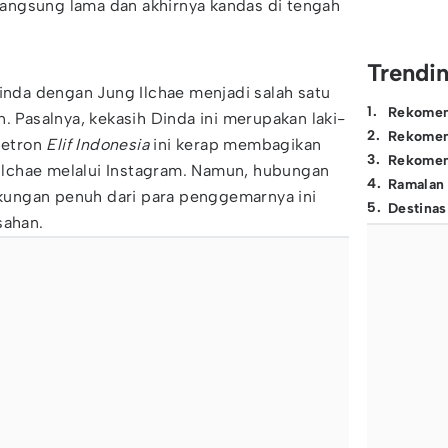
angsung lama dan akhirnya kandas di tengah
Trendi
Dinda dengan Jung Ilchae menjadi salah satu
1
.
Rekomen
. Pasalnya, kekasih Dinda ini merupakan laki-
2
.
Rekomen
inetron
Elif Indonesia
ini kerap membagikan
3
.
Rekomen
lchae melalui Instagram. Namun, hubungan
4
.
Ramalan
ungan penuh dari para penggemarnya ini
5
.
Destinas
sahan.