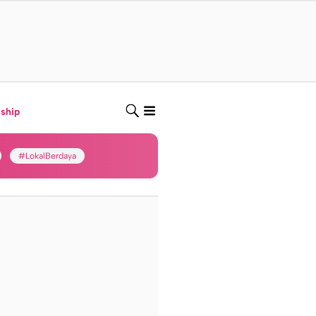
nship
#LokalBerdaya