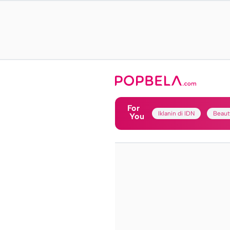
For
Iklanin di IDN
Beaut
You