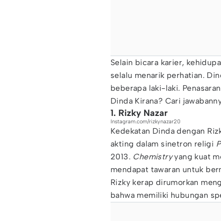
Selain bicara karier, kehidup
selalu menarik perhatian. Di
beberapa laki-laki. Penasara
Dinda Kirana? Cari jawabannya
1. Rizky Nazar
Instagram.com/rizkynazar20
Kedekatan Dinda dengan Rizk
akting dalam sinetron religi
P
2013.
Chemistry
yang kuat m
mendapat tawaran untuk berma
Rizky kerap dirumorkan meng
bahwa memiliki hubungan spe