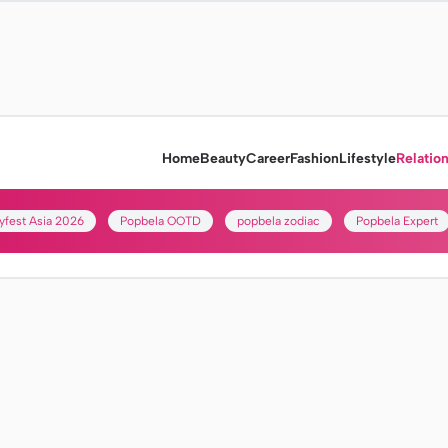
Home
Beauty
Career
Fashion
Lifestyle
Relatio
yfest Asia 2026
Popbela OOTD
popbela zodiac
Popbela Expert