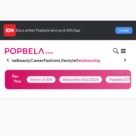
Baca artikel
Popbela
lainnya di IDN App
Install
Home
Beauty
Career
Fashion
Lifestyle
Relationship
For
Iklanin di IDN
Beautyfest Asia 2026
Popbela OOTD
You