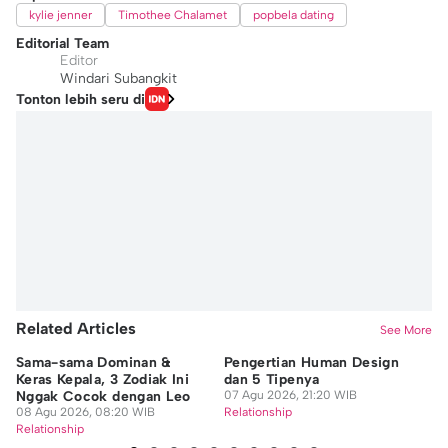
kylie jenner
Timothee Chalamet
popbela dating
Editorial Team
Editor
Windari Subangkit
Tonton lebih seru di
Related Articles
See More
Sama-sama Dominan &
Pengertian Human Design
Se
Keras Kepala, 3 Zodiak Ini
dan 5 Tipenya
Ci
Nggak Cocok dengan Leo
07 Agu 2026, 21:20 WIB
07
08 Agu 2026, 08:20 WIB
Relationship
Re
Relationship