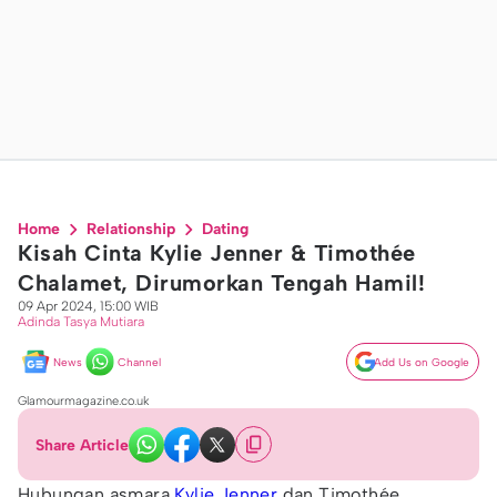
Home
Relationship
Dating
Kisah Cinta Kylie Jenner & Timothée
Chalamet, Dirumorkan Tengah Hamil!
09 Apr 2024, 15:00 WIB
Adinda Tasya Mutiara
News
Channel
Add Us on Google
Glamourmagazine.co.uk
Share Article
Hubungan asmara
Kylie Jenner
dan Timothée