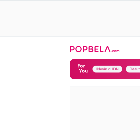
For
Iklanin di IDN
Beaut
You