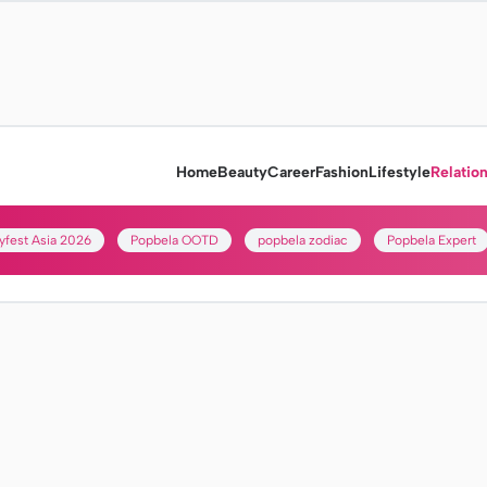
Home
Beauty
Career
Fashion
Lifestyle
Relatio
yfest Asia 2026
Popbela OOTD
popbela zodiac
Popbela Expert