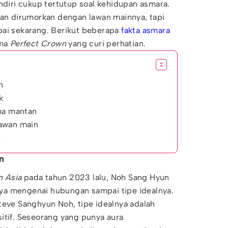
endiri cukup tertutup soal kehidupan asmara.
dan dirumorkan dengan lawan mainnya, tapi
ai sekarang. Berikut beberapa
fakta asmara
ama
Perfect Crown
yang curi perhatian.
n
k
ma mantan
awan main
e
n
n Asia
pada tahun 2023 lalu, Noh Sang Hyun
ya mengenai hubungan sampai tipe idealnya.
teve Sanghyun Noh, tipe idealnya adalah
itif. Seseorang yang punya aura