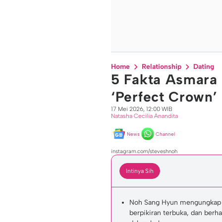
Home
Relationship
Dating
5 Fakta Asmara 
‘Perfect Crown’
17 Mei 2026, 12:00 WIB
Natasha Cecilia Anandita
News
Channel
instagram.com/steveshnoh
Intinya Sih
Noh Sang Hyun mengungkap tip
berpikiran terbuka, dan ber