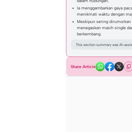
dalam hubungan.
Ia menggambarkan gaya pacar
menikmati waktu dengan mak
Meskipun sering dirumorkan
menegaskan masih single dan 
berkembang.
This section summary was AI-assist
Share Article