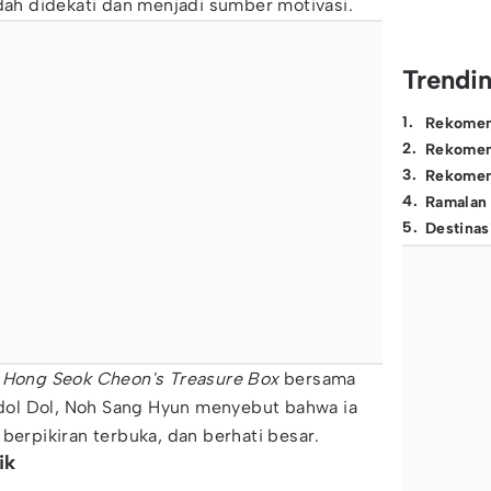
h didekati dan menjadi sumber motivasi.
Trendi
1
.
Rekomen
2
.
Rekomen
3
.
Rekomen
4
.
Ramalan
5
.
Destinas
Hong Seok Cheon's Treasure Box
bersama
ol Dol, Noh Sang Hyun menyebut bahwa ia
berpikiran terbuka, dan berhati besar.
ik