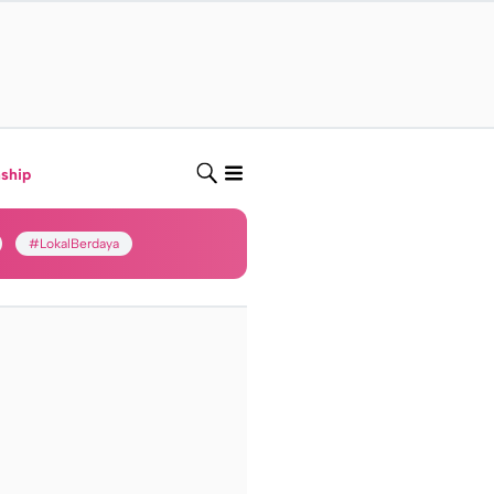
nship
#LokalBerdaya