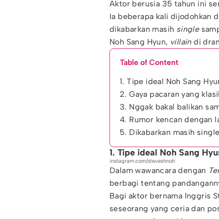
Aktor berusia 35 tahun ini s
Ia beberapa kali dijodohkan 
dikabarkan masih
single
samp
Noh Sang Hyun,
villain
di dr
Table of Content
1. Tipe ideal Noh Sang Hyu
2. Gaya pacaran yang klasi
3. Nggak bakal balikan sa
4. Rumor kencan dengan l
5. Dikabarkan masih singl
1. Tipe ideal Noh Sang Hyu
instagram.com/steveshnoh
Dalam wawancara dengan
Te
berbagi tentang pandangann
Bagi aktor bernama Inggris S
seseorang yang ceria dan pos