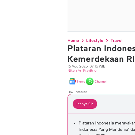
Home
Lifestyle
Travel
Plataran Indone
Kemerdekaan RI
16 Agu 2025, 07:15 WIB
Niken Ari Prayitno
News
Channel
Dok. Plataran
Intinya Sih
Plataran Indonesia merayaka
Indonesia Yang Mendunia" d