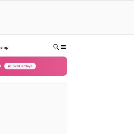
nship
#LokalBerdaya