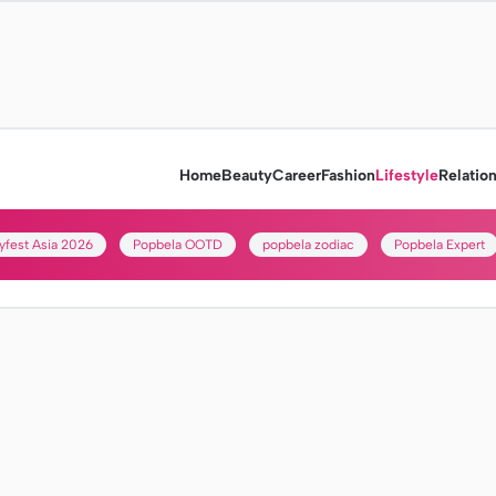
Home
Beauty
Career
Fashion
Lifestyle
Relatio
yfest Asia 2026
Popbela OOTD
popbela zodiac
Popbela Expert