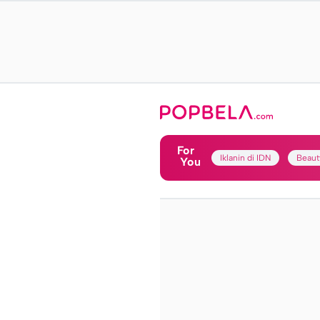
For
Iklanin di IDN
Beaut
You