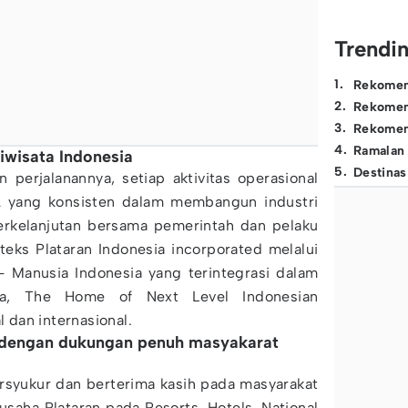
Trendi
1
.
Rekomen
2
.
Rekomen
3
.
Rekomen
4
.
Ramalan
wisata Indonesia
5
.
Destinas
 perjalanannya, setiap aktivitas operasional
A yang konsisten dalam membangun industri
berkelanjutan bersama pemerintah dan pelaku
teks Plataran Indonesia incorporated melalui
 Manusia Indonesia yang terintegrasi dalam
sia, The Home of Next Level Indonesian
l dan internasional.
 dengan dukungan penuh masyakarat
ersyukur dan berterima kasih pada masyarakat
saha Plataran pada Resorts, Hotels, National