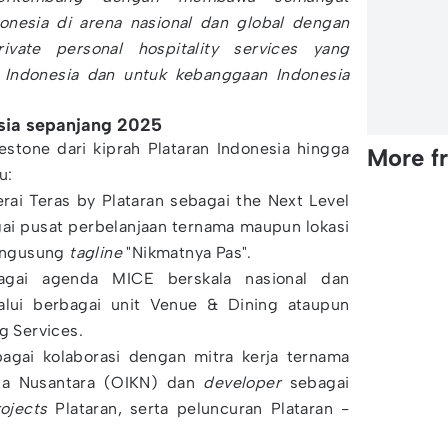
donesia di arena nasional dan global dengan
ivate personal hospitality services yang
Indonesia dan untuk kebanggaan Indonesia
esia sepanjang 2025
estone dari kiprah Plataran Indonesia hingga
More f
u:
ai Teras by Plataran sebagai the Next Level
gai pusat perbelanjaan ternama maupun lokasi
engusung
tagline
"Nikmatnya Pas".
agai agenda MICE berskala nasional dan
lalui berbagai unit Venue & Dining ataupun
g Services.
agai kolaborasi dengan mitra kerja ternama
ota Nusantara (OIKN) dan
developer
sebagai
ojects
Plataran, serta peluncuran Plataran -