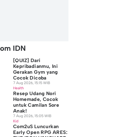
rom IDN
[QUIZ] Dari
Kepribadianmu, Ini
Gerakan Gym yang
Cocok Dicoba
7 Aug 2026, 15:15 WIB
Health
Resep Udang Nori
Homemade, Cocok
untuk Camilan Sore
Anak!
7 Aug 2026, 15:05 WIB
Kid
Com2uS Luncurkan
Early Open RPG ARES: