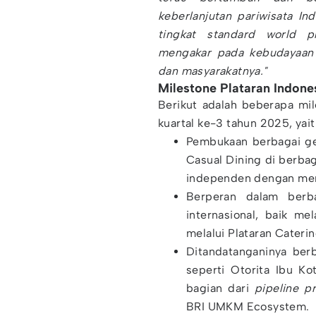
keberlanjutan pariwisata In
tingkat standard world pr
mengakar pada kebudayaan 
dan masyarakatnya."
Milestone Plataran Indon
Berikut adalah beberapa mil
kuartal ke-3 tahun 2025, yait
Pembukaan berbagai ger
Casual Dining di berba
independen dengan m
Berperan dalam berb
internasional, baik me
melalui Plataran Caterin
Ditandatanganinya berb
seperti Otorita Ibu K
bagian dari
pipeline pr
BRI UMKM Ecosystem.