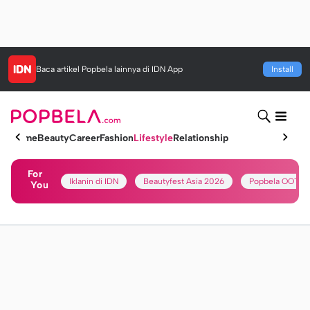
Baca artikel
Popbela
lainnya di IDN App
Install
Home
Beauty
Career
Fashion
Lifestyle
Relationship
For
Iklanin di IDN
Beautyfest Asia 2026
Popbela OOTD
You