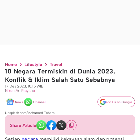
Home
Lifestyle
Travel
10 Negara Termiskin di Dunia 2023,
Konflik & Iklim Salah Satu Sebabnya
17 Des 2023, 10:15 WIB
Niken Ari Prayitno
News
Channel
Add Us on Google
Unsplash.com/Mohamed Tohami
Share Article
Setiap
negara
memiliki kekayaan alam dan potensi