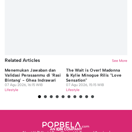
Related Articles
See More
Menemukan Jawaban dan
The Wait is Over! Madonna
10
Validasi Perasaanmu di 'Rasi
& Kylie Minogue Rilis "Love
Se
Bintang' - Ghea Indrawari
Sensation"
Fa
07 Agu 2026, 16:15 WIB
07 Agu 2026, 15:15 WIB
07
Lifestyle
Lifestyle
Lif