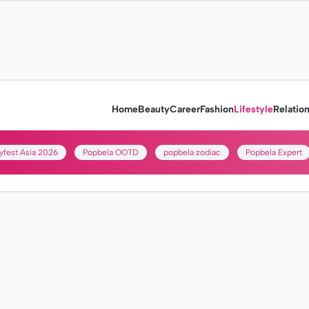
Home
Beauty
Career
Fashion
Lifestyle
Relatio
yfest Asia 2026
Popbela OOTD
popbela zodiac
Popbela Expert