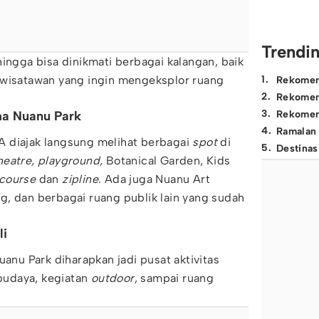
Trendi
hingga bisa dinikmati berbagai kalangan, baik
 wisatawan yang ingin mengeksplor ruang
1
.
Rekomen
2
.
Rekomen
3
.
ama Nuanu Park
Rekomen
4
.
Ramalan
 diajak langsung melihat berbagai
spot
di
5
.
Destinas
eatre, playground,
Botanical Garden, Kids
course
dan
zipline
. Ada juga Nuanu Art
, dan berbagai ruang publik lain yang sudah
li
uanu Park diharapkan jadi pusat aktivitas
 budaya, kegiatan
outdoor
, sampai ruang