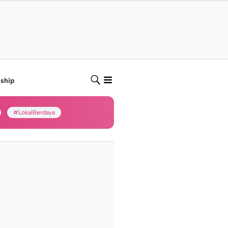
nship
#LokalBerdaya