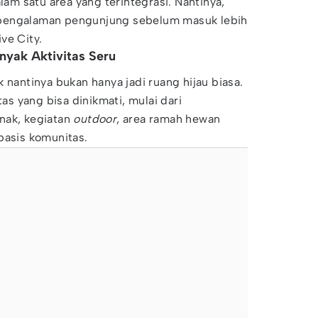
alam satu area yang terintegrasi. Nantinya,
al pengalaman pengunjung sebelum masuk lebih
ve City.
nyak Aktivitas Seru
 nantinya bukan hanya jadi ruang hijau biasa.
tas yang bisa dinikmati, mulai dari
nak, kegiatan
outdoor
, area ramah hewan
asis komunitas.