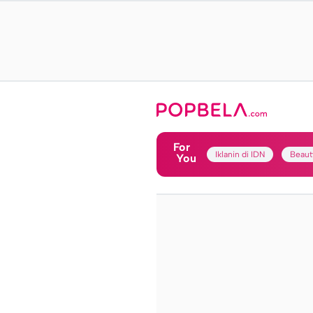
For
Iklanin di IDN
Beaut
You