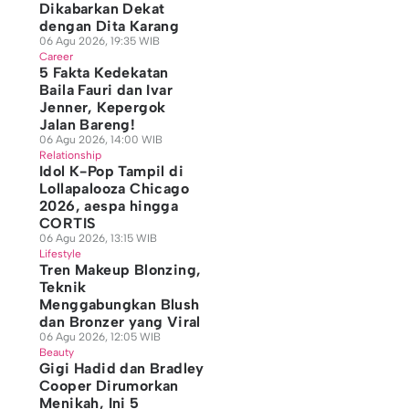
Dikabarkan Dekat
dengan Dita Karang
06 Agu 2026, 19:35 WIB
Career
5 Fakta Kedekatan
Baila Fauri dan Ivar
Jenner, Kepergok
Jalan Bareng!
06 Agu 2026, 14:00 WIB
Relationship
Idol K-Pop Tampil di
Lollapalooza Chicago
2026, aespa hingga
CORTIS
06 Agu 2026, 13:15 WIB
Lifestyle
Tren Makeup Blonzing,
Teknik
Menggabungkan Blush
dan Bronzer yang Viral
06 Agu 2026, 12:05 WIB
Beauty
Gigi Hadid dan Bradley
Cooper Dirumorkan
Menikah, Ini 5