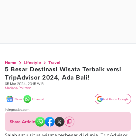
Home
Lifestyle
Travel
5 Besar Destinasi Wisata Terbaik versi
TripAdvisor 2024, Ada Bali!
05 Mar 2024, 20:15 WIB
Mariana Politton
News
Channel
Add Us on Google
livingoutlau.com
Share Article
Salah satu situs wisata terbesar di dunia, TripAdvisor,