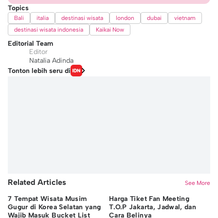
Topics
Bali
italia
destinasi wisata
london
dubai
vietnam
destinasi wisata indonesia
Kaikai Now
Editorial Team
Editor
Natalia Adinda
Tonton lebih seru di
Related Articles
See More
7 Tempat Wisata Musim
Harga Tiket Fan Meeting
8 
Gugur di Korea Selatan yang
T.O.P Jakarta, Jadwal, dan
Pe
Wajib Masuk Bucket List
Cara Belinya
Ad