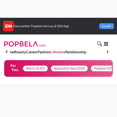
Baca artikel
Popbela
lainnya di IDN App
Install
Home
Beauty
Career
Fashion
Lifestyle
Relationship
For
Iklanin di IDN
Beautyfest Asia 2026
Popbela OOTD
You