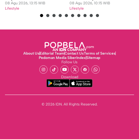
08 Agu 2026, 13:15 WIB
08 Agu 2026, 10:15 WIB
08
Lifestyle
Lifestyle
Lif
About Us
Editorial Team
Contact Us
Terms of Services
Pedoman Media Siber
Index
Sitemap
Follow Us
Download
© 2026 IDN. All Rights Reserved.