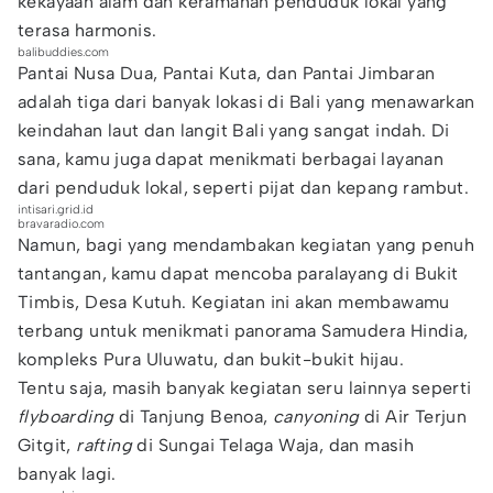
kekayaan alam dan keramahan penduduk lokal yang
terasa harmonis.
balibuddies.com
Pantai Nusa Dua, Pantai Kuta, dan Pantai Jimbaran
adalah tiga dari banyak lokasi di Bali yang menawarkan
keindahan laut dan langit Bali yang sangat indah. Di
sana, kamu juga dapat menikmati berbagai layanan
dari penduduk lokal, seperti pijat dan kepang rambut.
intisari.grid.id
bravaradio.com
Namun, bagi yang mendambakan kegiatan yang penuh
tantangan, kamu dapat mencoba paralayang di Bukit
Timbis, Desa Kutuh. Kegiatan ini akan membawamu
terbang untuk menikmati panorama Samudera Hindia,
kompleks Pura Uluwatu, dan bukit-bukit hijau.
Tentu saja, masih banyak kegiatan seru lainnya seperti
flyboarding
di Tanjung Benoa,
canyoning
di Air Terjun
Gitgit,
rafting
di Sungai Telaga Waja, dan masih
banyak lagi.