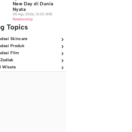
New Day di Dunia
Nyata
05 Agu 2026, 12:00 WIB
Relationship
ng Topics
dasi Skincare
dasi Produk
dasi Film
 Zodiak
i Wisata