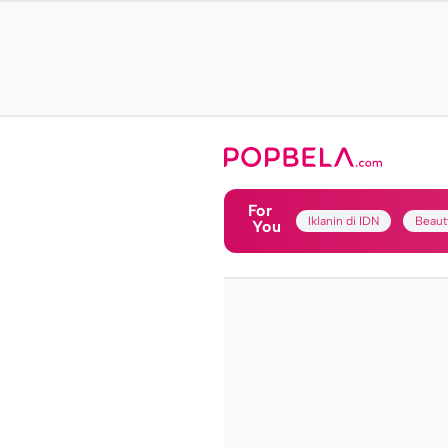
For
Iklanin di IDN
Beaut
You