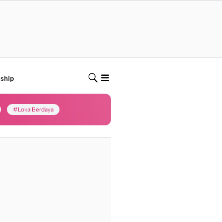
nship
#LokalBerdaya