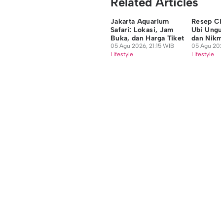
Related Articles
Dini Maharani
Jakarta Aquarium
Resep C
Editor
Safari: Lokasi, Jam
Ubi Ungu
Fairaz Tsiqat
Buka, dan Harga Tiket
dan Nik
05 Agu 2026, 21:15 WIB
05 Agu 202
Lifestyle
Lifestyle