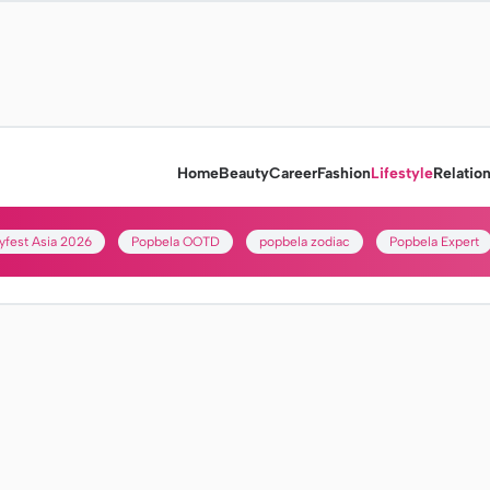
Home
Beauty
Career
Fashion
Lifestyle
Relatio
yfest Asia 2026
Popbela OOTD
popbela zodiac
Popbela Expert