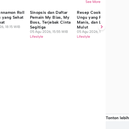
See More
innamon Roll
Sinopsis dan Daftar
Resep Cookies Ubi
Ye
 yang Sehat
Pemain My Bias, My
Ungu yang Renyah,
Re
mat
Boss, Terjebak Cinta
Manis, dan Lumer di
Ok
6, 18:15 WIB
Segitiga
Mulut
Ha
05 Agu 2026, 15:55 WIB
05 Agu 2026, 15:15 WIB
05
Lifestyle
Lifestyle
Lif
Tonton lebih