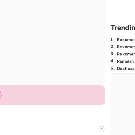
Trendi
1
.
Rekomen
2
.
Rekomen
3
.
Rekomen
4
.
Ramalan
5
.
Destinas