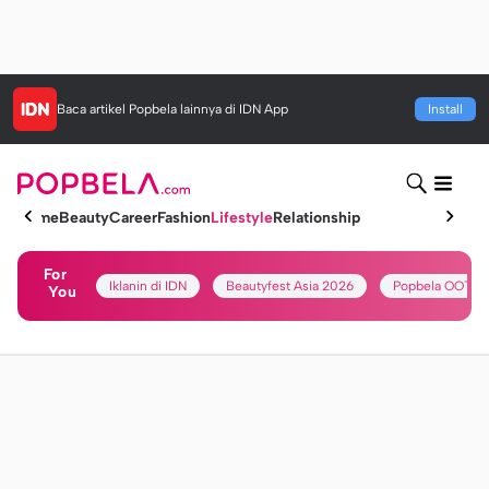
Baca artikel
Popbela
lainnya di IDN App
Install
Home
Beauty
Career
Fashion
Lifestyle
Relationship
For
Iklanin di IDN
Beautyfest Asia 2026
Popbela OOTD
You