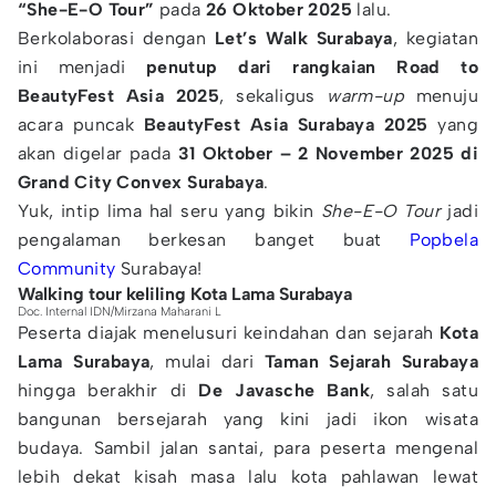
“She-E-O Tour”
pada
26 Oktober 2025
lalu.
Berkolaborasi dengan
Let’s Walk Surabaya
, kegiatan
ini menjadi
penutup dari rangkaian Road to
BeautyFest Asia 2025
, sekaligus
warm-up
menuju
acara puncak
BeautyFest Asia Surabaya 2025
yang
akan digelar pada
31 Oktober – 2 November 2025 di
Grand City Convex Surabaya
.
Yuk, intip lima hal seru yang bikin
She-E-O Tour
jadi
pengalaman berkesan banget buat
Popbela
Community
Surabaya!
Walking tour keliling Kota Lama Surabaya
Doc. Internal IDN/Mirzana Maharani L
Peserta diajak menelusuri keindahan dan sejarah
Kota
Lama Surabaya
, mulai dari
Taman Sejarah Surabaya
hingga berakhir di
De Javasche Bank
, salah satu
bangunan bersejarah yang kini jadi ikon wisata
budaya. Sambil jalan santai, para peserta mengenal
lebih dekat kisah masa lalu kota pahlawan lewat