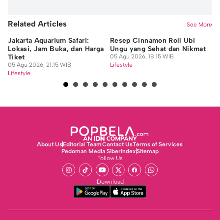
Related Articles
See More
Jakarta Aquarium Safari:
Resep Cinnamon Roll Ubi
Si
Lokasi, Jam Buka, dan Harga
Ungu yang Sehat dan Nikmat
My
Tiket
05 Agu 2026, 18:15 WIB
Ci
05 Agu 2026, 21:15 WIB
Lifestyle
05
Lifestyle
Lif
About Us
Editorial Team
Contact Us
Terms of Services
Pedoman Media Siber
Index
Sitemap
Follow Us
Download