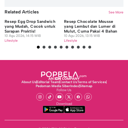
Related Articles
See More
Resep Egg Drop Sandwich
Resep Chocolate Mousse
9 
yang Mudah, Cocok untuk
yang Lembut dan Lumer di
Wa
Sarapan Praktis!
Mulut, Cuma Pakai 4 Bahan
Fa
10 Agu 2026, 14:15 WIB
10 Agu 2026, 13:15 WIB
10
Lifestyle
Lifestyle
Lif
About Us
Editorial Team
Contact Us
Terms of Services
Pedoman Media Siber
Index
Sitemap
Follow Us
Download