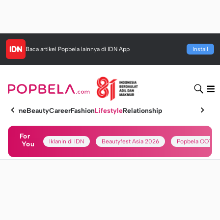
Baca artikel
Popbela
lainnya di IDN App
Install
Home
Beauty
Career
Fashion
Lifestyle
Relationship
For
Iklanin di IDN
Beautyfest Asia 2026
Popbela OOTD
You