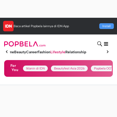
Baca artikel
Popbela
lainnya di IDN App
Install
Home
Beauty
Career
Fashion
Lifestyle
Relationship
For
Iklanin di IDN
Beautyfest Asia 2026
Popbela OOTD
You