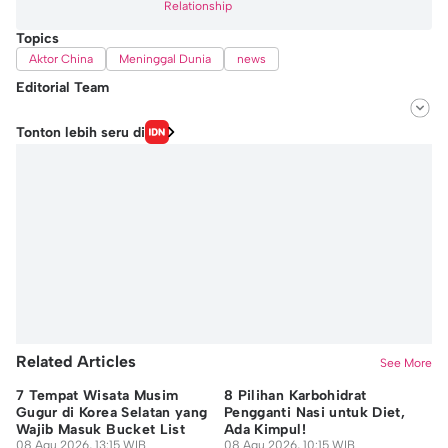
Relationship
Topics
Aktor China
Meninggal Dunia
news
Editorial Team
Editor
Tonton lebih seru di
Ayu Utami
Editor
Fairaz Tsiqat
Related Articles
See More
7 Tempat Wisata Musim
8 Pilihan Karbohidrat
Ha
Gugur di Korea Selatan yang
Pengganti Nasi untuk Diet,
T.
Wajib Masuk Bucket List
Ada Kimpul!
Ca
08 Agu 2026, 13:15 WIB
08 Agu 2026, 10:15 WIB
08