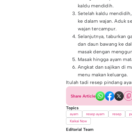
kaldu mendidih.‌
Setelah kaldu mendidih,
ke dalam wajan. Aduk s
wajan tercampur.
Selanjutnya, taburkan g
dan daun bawang ke dal
masak dengan menggunak
Masak hingga ayam ma
Angkat dan sajikan di 
menu makan keluarga.
Itulah tadi resep pindang a
Share Article
Topics
ayam
resep ayam
resep
p
Kaikai Now
Editorial Team