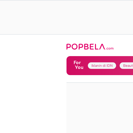
For
Iklanin di IDN
Beaut
You