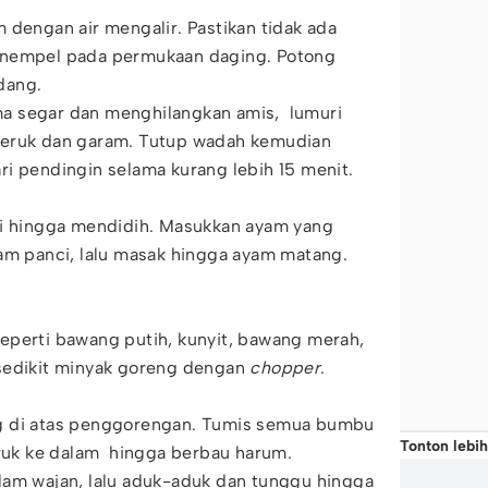
m dengan air mengalir. Pastikan tidak ada
enempel pada permukaan daging. Potong
dang.
a segar dan menghilangkan amis, lumuri
jeruk dan garam. Tutup wadah kemudian
i pendingin selama kurang lebih 15 menit.
nci hingga mendidih. Masukkan ayam yang
am panci, lalu masak hingga ayam matang.
eperti bawang putih, kunyit, bawang merah,
sedikit minyak goreng dengan
chopper
.
ng di atas penggorengan. Tumis semua bumbu
Tonton lebih
eruk ke dalam hingga berbau harum.
lam wajan, lalu aduk-aduk dan tunggu hingga