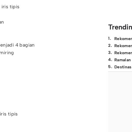
iris tipis
an
Trendi
1
.
Rekomen
enjadi 4 bagian
2
.
Rekomen
 miring
3
.
Rekomen
4
.
Ramalan
5
.
Destinas
a
ris tipis