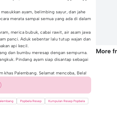
 masukkan ayam, belimbing sayur, dan jahe
ecara merata sampai semua yang ada di dalam
aram, merica bubuk, cabai rawit, air asam jawa
am panci. Aduk sebentar lalu tutup wajan dan
an api kecil.‌
More f
tang dan bumbu meresap dengan sempurna.
mangkuk. Pindang ayam siap disantap sebagai
yam khas Palembang. Selamat mencoba, Bela!
alembang
Popbela Resep
Kumpulan Resep Popbela