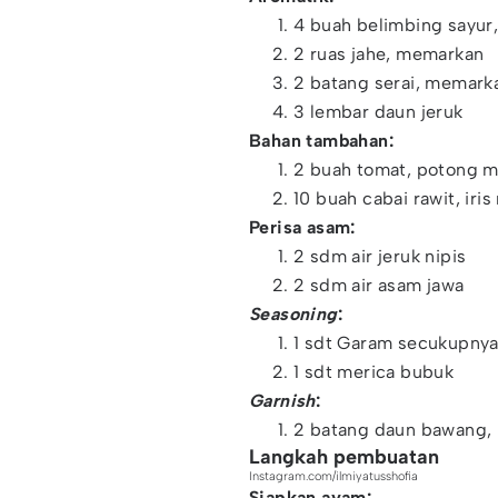
‌4 buah belimbing sayur, 
2 ruas jahe, memarkan
2 batang serai, memark
3 lembar daun jeruk
Bahan tambahan:
‌2 buah tomat, potong m
10 buah cabai rawit, iris
Perisa asam:
‌2 sdm air jeruk nipis
2 sdm air asam jawa
Seasoning
:
‌1 sdt Garam secukupny
1 sdt merica bubuk
Garnish
:
‌2 batang daun bawang, i
Langkah pembuatan
Instagram.com/ilmiyatusshofia
Siapkan ayam: