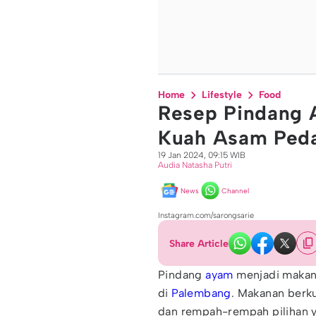
Home
Lifestyle
Food
Resep Pindang 
Kuah Asam Ped
19 Jan 2024, 09:15 WIB
Audia Natasha Putri
News
Channel
Instagram.com/sarongsarie
Share Article
Pindang
ayam
menjadi makana
di
Palembang
. Makanan berk
dan rempah-rempah pilihan 