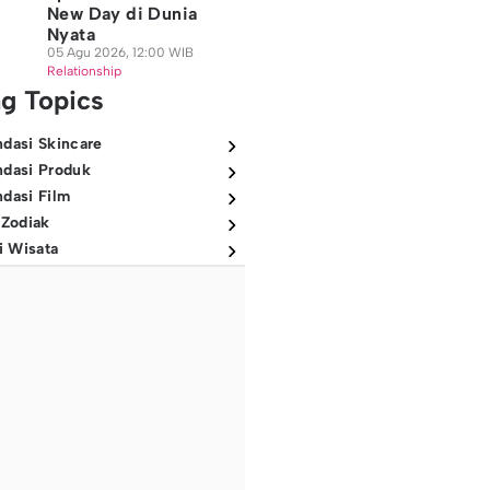
New Day di Dunia
Nyata
05 Agu 2026, 12:00 WIB
Relationship
ng Topics
dasi Skincare
dasi Produk
dasi Film
 Zodiak
i Wisata