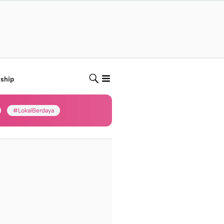
nship
#LokalBerdaya