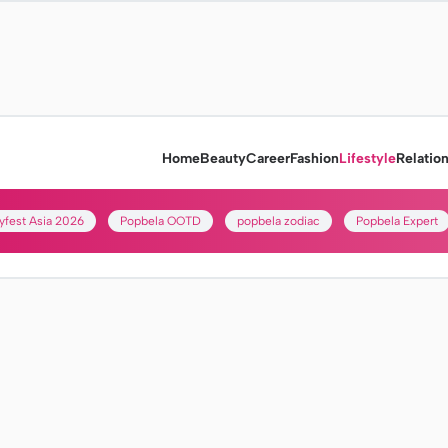
Home
Beauty
Career
Fashion
Lifestyle
Relatio
yfest Asia 2026
Popbela OOTD
popbela zodiac
Popbela Expert