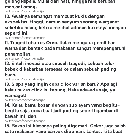
geleng kepala. Mulai dari nasi, hingga mie berubah
menjadi arang.
twitter.com/nocontxtnetijen
10. Awalnya semangat membuat kukis dengan
ekspektasi tinggi, namun senyum seorang warganet
seketika hilang ketika melihat adonan kukisnya menjadi
seperti ini.
twitter.com/nocontxtnetijen
11. Tragedi churros Oreo. Itulah mengapa pemilihan
warna dan bentuk pada makanan sangat mempengaruhi
penampilan.
twitter.com/nocontxtnetijen
12. Entah inovasi atau sebuah tragedi, sebuah telur
bebek dikabarkan tersesat ke dalam sebuah puding
buah.
twitter.com/nocontxtnetijen
13. Siapa yang ingin coba cilok varian baru? Apalagi
kalau bukan cilok isi tepung. Haha ada-ada saja, ya
warnaget!
twitter.com/nocontxtnetijen
14. Kalau kamu bosan dengan sup ayam yang begitu-
begitu saja, coba buat jadi puding seperti gambar di
bawah ini, deh.
twitter.com/nocontxtnetijen
15. Bakso isi biasanya paling digemari. Ceker juga salah
satu makanan yang banyak digemari. Lantas, kita buat