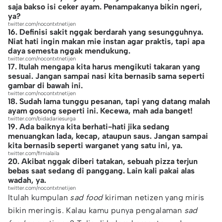
saja bakso isi ceker ayam. Penampakanya bikin ngeri,
ya?
twitter.com/nocontxtnetijen
16. Definisi sakit nggak berdarah yang sesungguhnya.
Niat hati ingin makan mie instan agar praktis, tapi apa
daya semesta nggak mendukung.
twitter.com/nocontxtnetijen
17. Itulah mengapa kita harus mengikuti takaran yang
sesuai. Jangan sampai nasi kita bernasib sama seperti
gambar di bawah ini.
twitter.com/nocontxtnetijen
18. Sudah lama tunggu pesanan, tapi yang datang malah
ayam gosong seperti ini. Kecewa, mah ada banget!
twitter.com/bidadariesurga
19. Ada baiknya kita berhati-hati jika sedang
menuangkan lada, kecap, ataupun saus. Jangan sampai
kita bernasib seperti warganet yang satu ini, ya.
twitter.com/firnialaila
20. Akibat nggak diberi tatakan, sebuah pizza terjun
bebas saat sedang di panggang. Lain kali pakai alas
wadah, ya.
twitter.com/nocontxtnetijen
Itulah kumpulan
sad food
kiriman netizen yang miris
bikin meringis. Kalau kamu punya pengalaman
sad