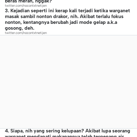
beras merah, nggak?
twitter.com/nocontxtnetijen
3. Kejadian seperti ini kerap kali terjadi ketika warganet
masak sambil nonton drakor, nih. Akibat terlalu fokus
nonton, kentangnya berubah jadi mode gelap a.k.a
gosong, deh.
twitter.com/nocontxtnetijen
4. Siapa, nih yang sering kelupaan? Akibat lupa seorang
warganet mendapati makanannya telah tergenang air