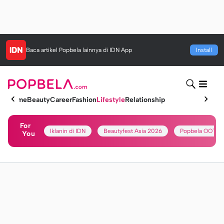
Baca artikel
Popbela
lainnya di IDN App
Install
Home
Beauty
Career
Fashion
Lifestyle
Relationship
For
Iklanin di IDN
Beautyfest Asia 2026
Popbela OOTD
You