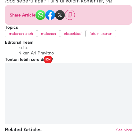
food
seperti apa? Tulis di kolom komentar,
ya
!
Share Article
Topics
makanan aneh
makanan
ekspektasi
foto makanan
Editorial Team
Editor
Niken Ari Prayitno
Tonton lebih seru di
Related Articles
See More