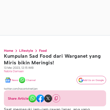
Home
Lifestyle
Food
Kumpulan Sad Food dari Warganet yang
Miris bikin Meringis!
13 Mei 2023, 12:15 WIB
Nabila Damaan
News
Channel
Add Us on Google
twitter.com/nocontxtnetijen
Share Article
Saat memasuki jam-jam rawan lapar, apa yang