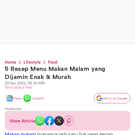
Home
Lifestyle
Food
5 Resep Menu Makan Malam yang
Dijamin Enak & Murah
22 Nov 2022, 08:35 WIB
Nindi Widya Wati
News
Channel
Add Us on Google
Pexels.com
Share Article
Makan malam
biasanya jadi satu hal yang kerap