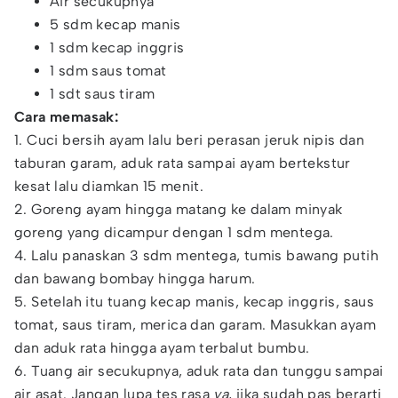
Air secukupnya
5 sdm kecap manis
1 sdm kecap inggris
1 sdm saus tomat
1 sdt saus tiram
Cara memasak:
1. Cuci bersih ayam lalu beri perasan jeruk nipis dan
taburan garam, aduk rata sampai ayam bertekstur
kesat lalu diamkan 15 menit.
2. Goreng ayam hingga matang ke dalam minyak
goreng yang dicampur dengan 1 sdm mentega.
4. Lalu panaskan 3 sdm mentega, tumis bawang putih
dan bawang bombay hingga harum.
5. Setelah itu tuang kecap manis, kecap inggris, saus
tomat, saus tiram, merica dan garam. Masukkan ayam
dan aduk rata hingga ayam terbalut bumbu.
6. Tuang air secukupnya, aduk rata dan tunggu sampai
air asat. Jangan lupa tes rasa
ya
, jika sudah pas berarti