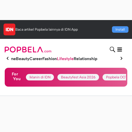
Baca artikel
Popbela
lainnya di IDN App
Install
Home
Beauty
Career
Fashion
Lifestyle
Relationship
For
Iklanin di IDN
Beautyfest Asia 2026
Popbela OOTD
You