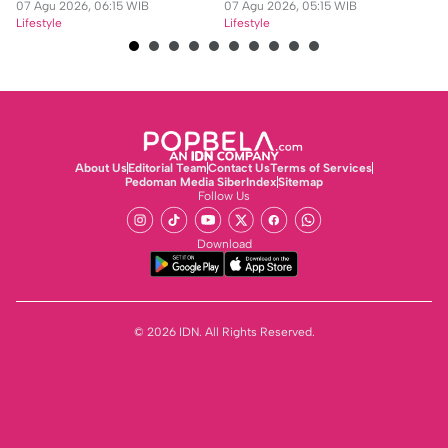
07 Agu 2026, 06:15 WIB
07 Agu 2026, 05:15 WIB
06
Lifestyle
Lifestyle
Lif
About Us
Editorial Team
Contact Us
Terms of Services
Pedoman Media Siber
Index
Sitemap
Follow Us
Download
© 2026 IDN. All Rights Reserved.